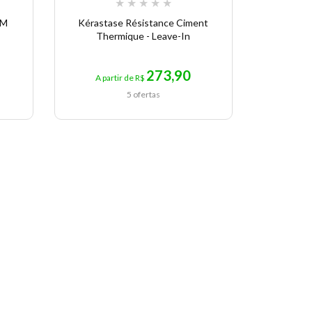
★
★
★
★
★
AM
Kérastase Résistance Ciment
Leave-in
Thermique - Leave-In
R
273,90
A partir de R$
A pa
5 ofertas