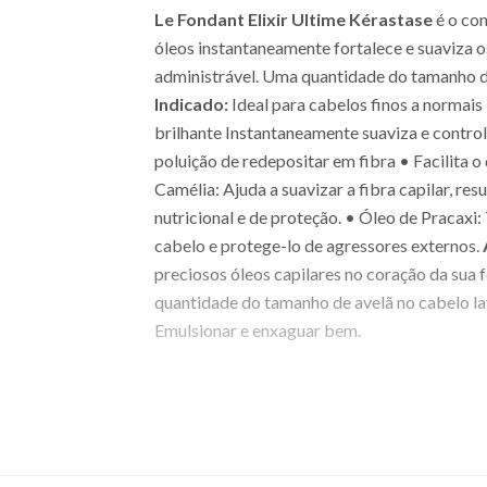
Le Fondant Elixir Ultime Kérastase
é o con
óleos instantaneamente fortalece e suaviza o
administrável. Uma quantidade do tamanho de 
Indicado:
Ideal para cabelos finos a normais
brilhante Instantaneamente suaviza e contro
poluição de redepositar em fibra • Facilita 
Camélia: Ajuda a suavizar a fibra capilar, r
nutricional e de proteção. • Óleo de Pracaxi:
cabelo e protege-lo de agressores externos.
preciosos óleos capilares no coração da sua 
quantidade do tamanho de avelã no cabelo l
Emulsionar e enxaguar bem.
EAN: 3474636614028 - 1665