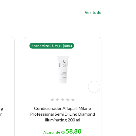
Ver tudo
Economize R$ 59,10 (50%)
Economize 
★
★
★
★
★
ng
Condicionador Alfaparf Milano
N.P.P.E
r
Professional Semi Di Lino Diamond
Con
Illuminating 200 ml
58,80
A partir de R$
A pa