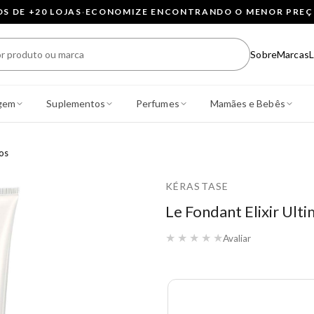
 DE +20 LOJAS
·
ECONOMIZE ENCONTRANDO O MENOR PRE
Sobre
Marcas
L
gem
Suplementos
Perfumes
Mamães e Bebês
os
KÉRASTASE
Le Fondant Elixir Ult
★
★
★
★
★
Avaliar