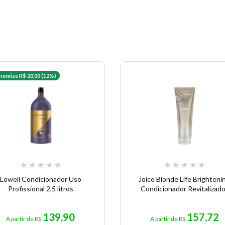
nomize R$ 20,00 (12%)
★
★
★
★
★
★
★
★
★
★
Lowell Condicionador Uso
Joico Blonde Life Brighteni
Profissional 2,5 litros
Condicionador Revitalizado
139,90
157,72
A partir de R$
A partir de R$