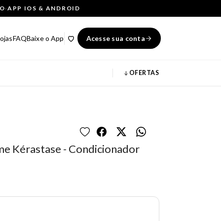
ÇO
·
APP IOS & ANDROID
ojas
FAQ
Baixe o App
Acesse sua conta
OFERTAS
ime Kérastase - Condicionador