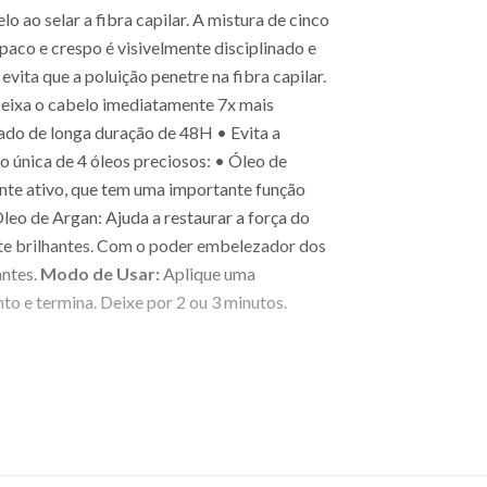
 ao selar a fibra capilar. A mistura de cinco
paco e crespo é visivelmente disciplinado e
ita que a poluição penetre na fibra capilar.
Deixa o cabelo imediatamente 7x mais
ado de longa duração de 48H • Evita a
única de 4 óleos preciosos: • Óleo de
ente ativo, que tem uma importante função
leo de Argan: Ajuda a restaurar a força do
te brilhantes. Com o poder embelezador dos
antes.
Modo de Usar:
Aplique uma
o e termina. Deixe por 2 ou 3 minutos.