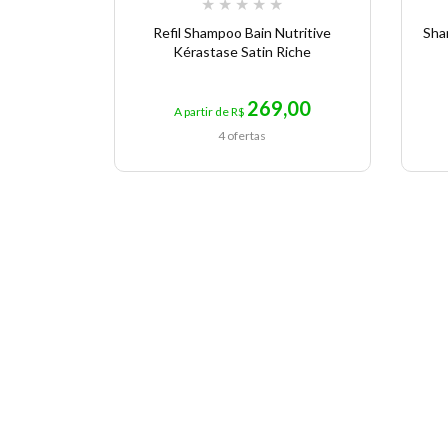
★
★
★
★
★
Refil Shampoo Bain Nutritive
Sha
Kérastase Satin Riche
269,00
A partir de R$
4 ofertas