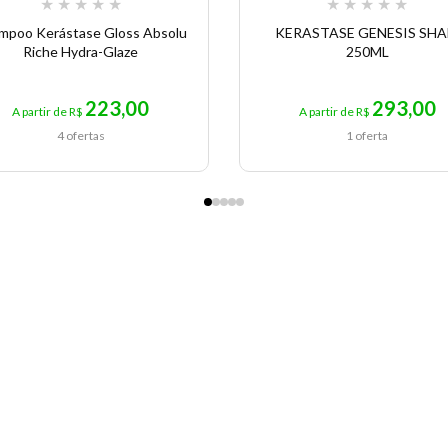
★
★
★
★
★
★
★
★
★
★
mpoo Kerástase Gloss Absolu
KERASTASE GENESIS SH
Riche Hydra-Glaze
250ML
223,00
293,00
A partir de R$
A partir de R$
4 ofertas
1 oferta