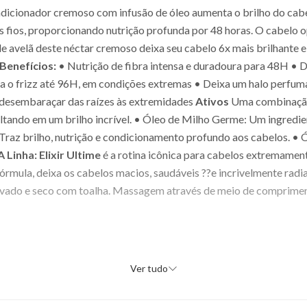
dicionador cremoso com infusão de óleo aumenta o brilho do cabelo
s fios, proporcionando nutrição profunda por 48 horas. O cabelo o
avelã deste néctar cremoso deixa seu cabelo 6x mais brilhante e ev
Benefícios:
• Nutrição de fibra intensa e duradoura para 48H • 
la o frizz até 96H, em condições extremas • Deixa um halo perfum
o desembaraçar das raízes às extremidades
Ativos
Uma combinação 
esultando em um brilho incrível. • Óleo de Milho Germe: Um ingredi
 Traz brilho, nutrição e condicionamento profundo aos cabelos. • Ó
A Linha: Elixir Ultime
é a rotina icônica para cabelos extremamen
fórmula, deixa os cabelos macios, saudáveis ??e incrivelmente radi
avado e seco com toalha. Massagem através de meio de compriment
Ver tudo