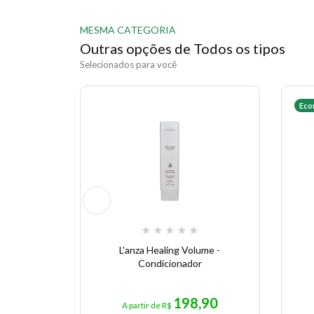
MESMA CATEGORIA
Outras opções de Todos os tipos
Selecionados para você
Eco
★
★
★
★
★
L'anza Healing Volume -
Condicionador
198,90
A partir de R$