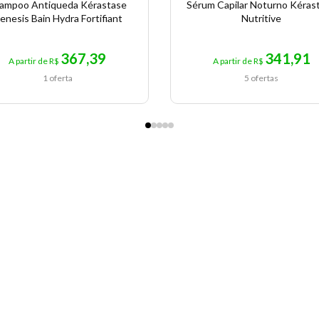
ampoo Antiqueda Kérastase
Sérum Capilar Noturno Kéras
enesis Bain Hydra Fortifiant
Nutritive
367,39
341,91
A partir de R$
A partir de R$
1 oferta
5 ofertas