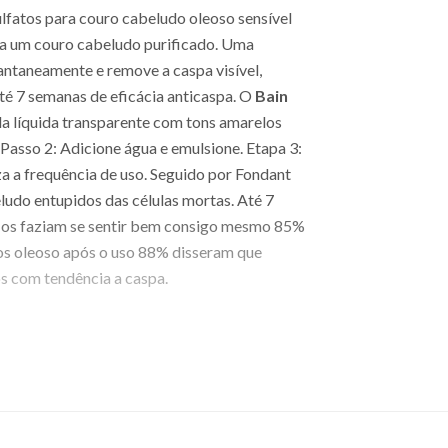
ulfatos para couro cabeludo oleoso sensível
ara um couro cabeludo purificado. Uma
antaneamente e remove a caspa visível,
Até 7 semanas de eficácia anticaspa. O
Bain
ula líquida transparente com tons amarelos
Passo 2: Adicione água e emulsione. Etapa 3:
a a frequência de uso. Seguido por Fondant
udo entupidos das células mortas. Até 7
o os faziam se sentir bem consigo mesmo 85%
nos oleoso após o uso 88% disseram que
s com tendência a caspa.