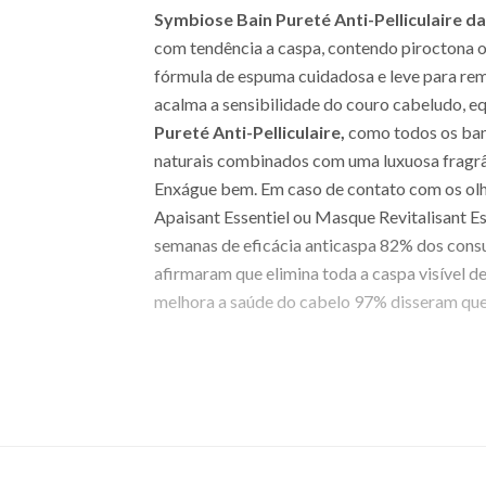
Symbiose Bain Pureté Anti-Pelliculaire d
com tendência a caspa, contendo piroctona ol
fórmula de espuma cuidadosa e leve para rem
acalma a sensibilidade do couro cabeludo, equ
Pureté Anti-Pelliculaire,
como todos os ba
naturais combinados com uma luxuosa fragrâ
Enxágue bem. Em caso de contato com os olho
Apaisant Essentiel ou Masque Revitalisant E
semanas de eficácia anticaspa 82% dos cons
afirmaram que elimina toda a caspa visível 
melhora a saúde do cabelo 97% disseram qu
EAN: 3474637135713 - 1625