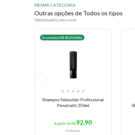
MESMA CATEGORIA
Outras opções de Todos os tipos
Selecionados para você
Economize R$ 80,10 (46%)
★
★
★
★
★
Shampoo Sebastian Professional
Penetraitt 250ml
S
92,90
A partir de R$
9 ofertas