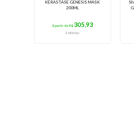
KERASTASE GENESIS MASK
Sh
200ML
G
305,93
A partir de R$
3 ofertas