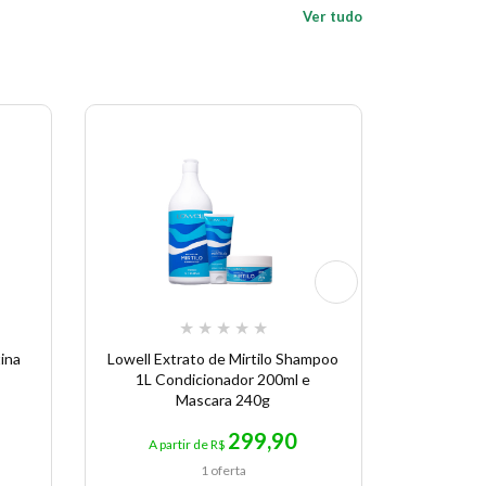
Ver tudo
Economize 
★
★
★
★
★
ina
Lowell Extrato de Mirtilo Shampoo
Amend Mi
1L Condicionador 200ml e
-
Mascara 240g
299,90
A partir de R$
A p
1 oferta