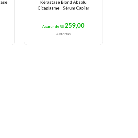
tase
Kérastase Blond Absolu
Kérastas
Cicaplasme - Sérum Capilar
259,00
A partir de R$
A pa
4 ofertas