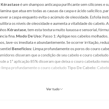
a Kérastase
é um shampoo anticaspa purificante sem silicones e s
amina que atua em todas as causas da caspa e ácido salicílico, p
over a caspa enquanto evita o acúmulo de oleosidade. Esfolia inst
ilibra os níveis de oleosidade e aumenta a vitalidade do cabelo. 
nhos
Kérastase
, tem esta textura muito luxuosa e sensorial, fórm
ncia fina.
Modo De Uso:
Passo 1: Aplique nos cabelos molhados. 
s, lave-os imediata e abundantemente. Se ocorrer irritação, reduz
ssentiel
Benefícios:
Limpa profundamente os poros do couro cabel
umidores disseram que a condição de seu cabelo e couro cabelud
desde a 1ª aplicação 85% disseram que deixa o couro cabeludo me
e limpa profundamente o couro cabeludo
Tipo De Cabelo:
Cabelo
Ver tudo