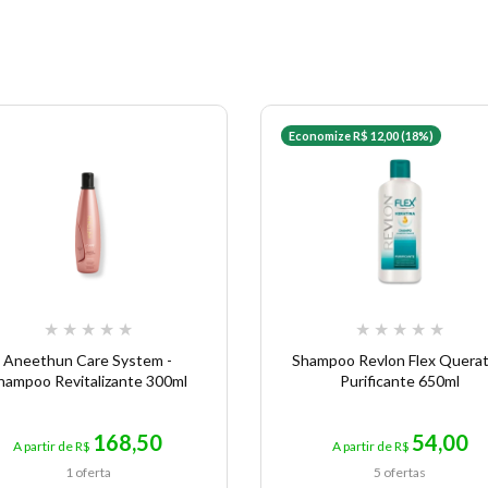
Economize R$ 12,00 (18%)
★
★
★
★
★
★
★
★
★
★
Aneethun Care System -
Shampoo Revlon Flex Querat
hampoo Revitalizante 300ml
Purificante 650ml
168,50
54,00
A partir de R$
A partir de R$
1 oferta
5 ofertas