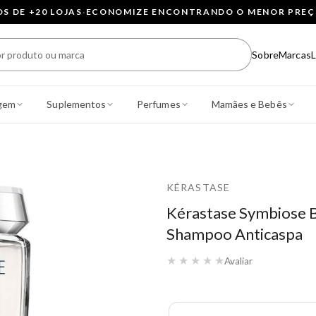
 DE +20 LOJAS
·
ECONOMIZE ENCONTRANDO O MENOR PRE
Sobre
Marcas
L
gem
Suplementos
Perfumes
Mamães e Bebês
KÉRASTASE
Kérastase Symbiose Ba
Shampoo Anticaspa
★
★
★
★
★
Avaliar