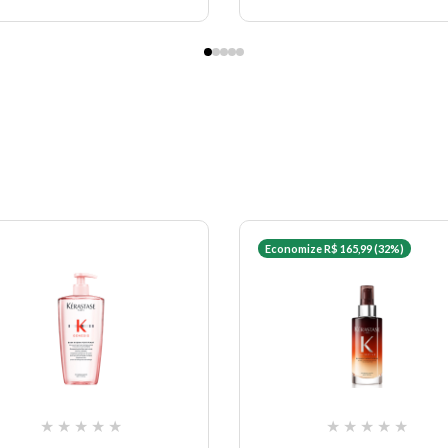
Economize R$ 165,99 (32%)
★
★
★
★
★
★
★
★
★
★