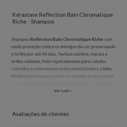
Kérastase Reflection Bain Chromatique
Riche - Shampoo
Shampoo
Reflection Bain Chromatique Riche
com
multi-proteção contra os inimigos da cor, preservando
o brilho por até 40 dias. Textura sublime, maciez e
brilho radiante. Feito especialmente para cabelos
coloridos e com mechas muito sensibilizados.
Linha
Reflection:
Seja para cobrir os cabelos brancos para
ter uma aparência mais jovem ou pintar os cabelos de
louro para se sentir glamourosa, as mulheres com
Ver tudo
cabelos coloridos fazem, toda vez, uma escolha
pessoal que é um verdadeiro reflexo da sua
personalidade. Uma personalidade que precisa ser
Avaliações de clientes
sustentada, oferecendo ao seu cabelo o melhor em