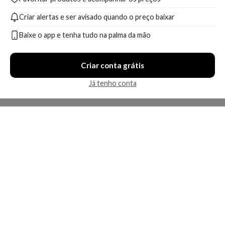
Criar alertas e ser avisado quando o preço baixar
Baixe o app e tenha tudo na palma da mão
Criar conta grátis
Já tenho conta
A Kosmética
Redes Sociais
Baixe o App
Sobre nós
Contato
FAQ