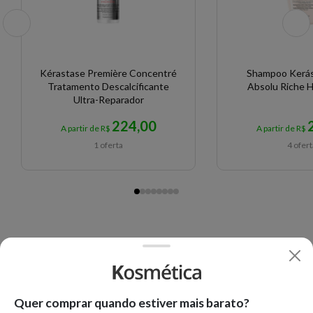
Kérastase Première Concentré
Shampoo Kerás
Tratamento Descalcificante
Absolu Riche 
Ultra-Reparador
224,00
A partir de R$
A partir de R$
1 oferta
4 ofer
Quer comprar quando estiver mais barato?