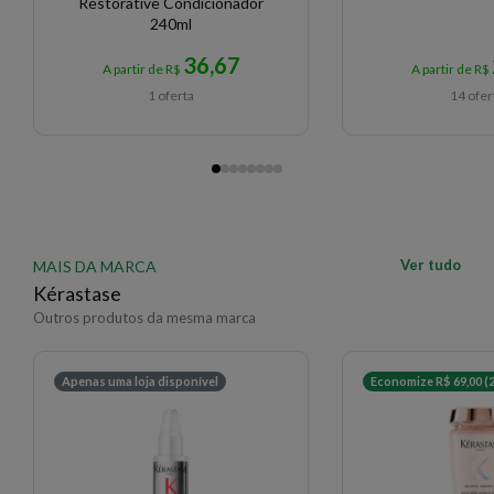
Restorative Condicionador
240ml
36,67
A partir de R$
A partir de R$
1 oferta
14 ofer
Ver tudo
MAIS DA MARCA
Kérastase
Outros produtos da mesma marca
Apenas uma loja disponível
Economize R$ 69,00 (