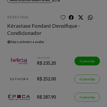
Menor preço dos últimos 30 dias
KÉRASTASE
Kérastase Fondant Densifique -
Condicionador
★
Seja o primeiro a avaliar
R$ 371,90
Ir para loja
R$ 235,20
R$ 252,00
Ir para loja
R$ 287,90
Ir para loja