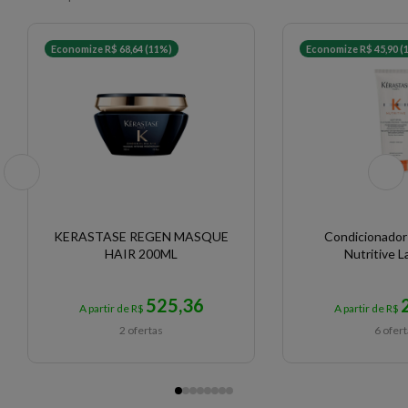
Economize R$ 68,64 (11%)
Economize R$ 45,90 (
KERASTASE REGEN MASQUE
Condicionador
HAIR 200ML
Nutritive La
525,36
A partir de R$
A partir de R$
2 ofertas
6 ofer