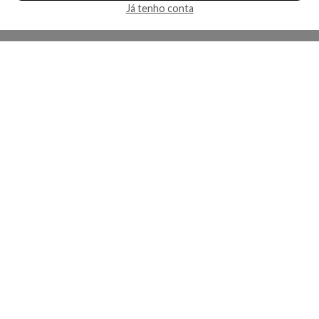
Já tenho conta
A Kosmética
Redes Sociais
Baixe o App
Sobre nós
Contato
FAQ
App
Privacidade
Cookies
Termos
Lojas