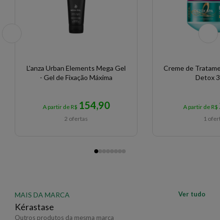
L'anza Urban Elements Mega Gel
Creme de Tratame
- Gel de Fixação Máxima
Detox 
154,90
A partir de R$
A partir de R$
2 ofertas
1 ofer
Ver tudo
MAIS DA MARCA
Kérastase
Outros produtos da mesma marca