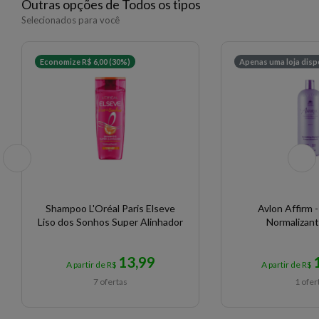
Outras opções de Todos os tipos
Selecionados para você
Economize R$ 6,00 (30%)
Apenas uma loja disp
Shampoo L'Oréal Paris Elseve
Avlon Affirm
Liso dos Sonhos Super Alinhador
Normalizan
13,99
A partir de R$
A partir de R$
7 ofertas
1 ofer