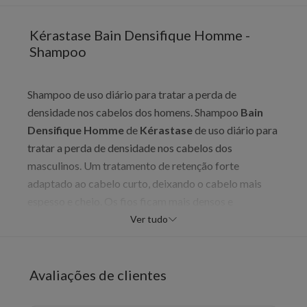
Kérastase Bain Densifique Homme -
Shampoo
Shampoo de uso diário para tratar a perda de
densidade nos cabelos dos homens. Shampoo
Bain
Densifique Homme
de
Kérastase
de uso diário para
tratar a perda de densidade nos cabelos dos
masculinos. Um tratamento de retenção forte
adaptado ao cabelo curto, deixando o cabelo mais
espesso e cheio. Os fios ficam mais densos e
saudáveis; Efeito refrescante e textura encorpada dos
Ver tudo
fios e o couro cabeludo fica mais leve. Restabelece a
densidade capilar e melhora o crescimento dos fios. O
shampoo
Bain Densifique Homme
deixa o cabelo
Avaliações de clientes
mais forte e nutrido, aumentando a densidade dos