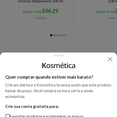
Intense Régénérant 200 ml
200 
506,29
A partir de R$
A partir de R$
6 ofertas
5 ofer
Quer comprar quando estiver mais barato?
Crie um alerta e a Kosmética te avisa assim que este produto
baixar de preço. Você compra na hora certa e ainda
economiza.
Crie sua conta gratuita para:
Favoritar produtos e acompanhar os preços