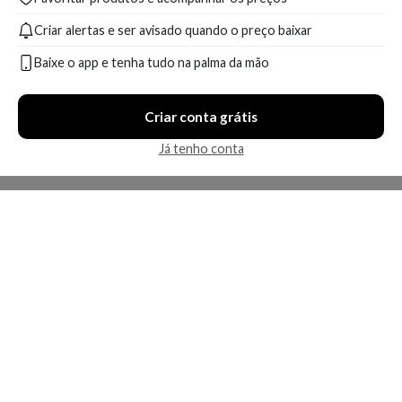
Criar alertas e ser avisado quando o preço baixar
Baixe o app e tenha tudo na palma da mão
Criar conta grátis
Já tenho conta
A Kosmética
Redes Sociais
Baixe o App
Sobre nós
Contato
FAQ