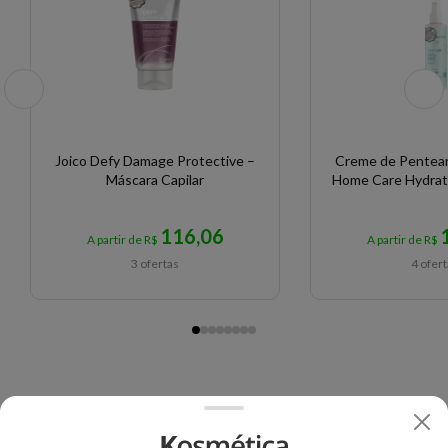
Joico Defy Damage Protective –
Creme de Pentear 
Máscara Capilar
Home Care Hydrat
116,06
A partir de R$
A partir de R$
3 ofertas
4 ofer