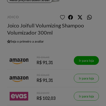
Menor preço dos últimos 30 dias
JOICO
Joico Joifull Volumizing Shampoo
Volumizador 300ml
★
Seja o primeiro a avaliar
R$ 136,48
Ir para loja
R$ 91,31
R$ 136,48
Ir para loja
R$ 91,31
R$ 219,99
Ir para loja
R$ 102,03