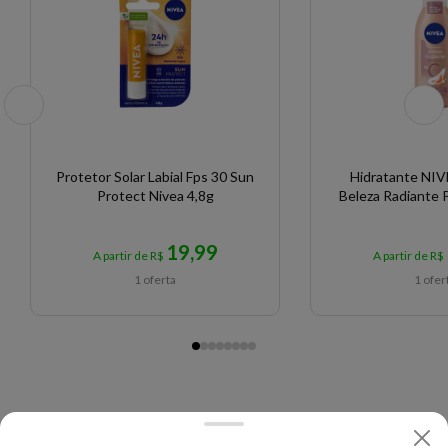
Protetor Solar Labial Fps 30 Sun
Hidratante NIV
Protect Nivea 4,8g
Beleza Radiante 
19,99
A partir de R$
A partir de R$
1 oferta
1 ofer