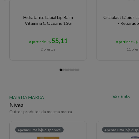
Hidratante Labial Lip Balm
Cicaplast Lábios 
Vitamina C Oceane 15G
- Reparador
55,11
A partir de R$
A partir de R$
2 ofertas
11 ofer
Ver tudo
MAIS DA MARCA
Nivea
Outros produtos da mesma marca
Apenas uma loja disponível
Apenas uma loja disp