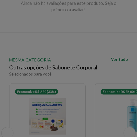
Ainda não há avaliações para este produto. Seja o
úmida, distribua pela raiz e comprimento dos cabelos
primeiro a avaliar!
fazendo massagem suave. Enxágue abundantemente
com água morna. Use conforme necessário.
EAN: 4006000122069 - 2194
✨ Descrição gerada por IA a partir de dados das lojas
Ver tudo
MESMA CATEGORIA
Outras opções de Sabonete Corporal
Selecionados para você
Economize R$ 2,50 (33%)
Economize R$ 56,00 (