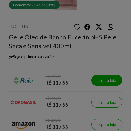
Economize R$ 47,73 (28%)
EUCERIN
Gel e Óleo de Banho Eucerin pH5 Pele
Seca e Sensível 400ml
★
Seja o primeiro a avaliar
R$ 139,90
Ir para loja
R$ 117,99
R$ 139,90
Ir para loja
R$ 117,99
R$ 129,90
Ir para loja
R$ 117,99