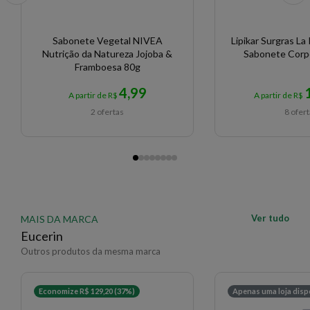
Sabonete Vegetal NIVEA
Lipikar Surgras La
Nutrição da Natureza Jojoba &
Sabonete Corpo
Framboesa 80g
4,99
A partir de R$
A partir de R$
2 ofertas
8 ofer
Ver tudo
MAIS DA MARCA
Eucerin
Outros produtos da mesma marca
Economize R$ 129,20 (37%)
Apenas uma loja disp