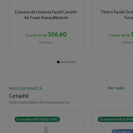
Espuma de Limpeza Facial CeraVe
Tônico Facial Océ
Air Foam Reequilibrante
Tone
106,60
A partir de R$
A partir de R$
8 ofertas
4 ofer
Ver tudo
MAIS DA MARCA
Cetaphil
Outros produtos da mesma marca
Economize R$ 100,62 (51%)
Economize R$ 65,99 (