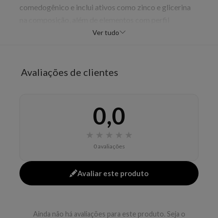
comedogênico e inclui ativos como zinco e glicerina
na composição, além de elementos com perfil
calmante e adstringente. É uma opção para uso diário
Ver tudo
na rotina de higienização facial, com foco em conforto
e equilíbrio da pele.
Avaliações de clientes
Benefícios
remove o excesso de oleosidade
controla o brilho
0,0
promove limpeza suave
é livre de sabão
★
★
★
★
★
é não comedogênica
0 avaliações
Modo de uso
Avaliar este produto
Aplique no rosto com movimentos circulares e
enxágue em seguida. Pode ser usado diariamente.
Ainda não há avaliações para este produto. Seja o
EAN: 3499320004497 - 683