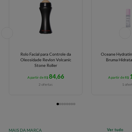
Rolo Facial para Controle da
Oceane Hydratin
Oleosidade Revlon Volcanic
Bruma Hidrat
Stone Roller
84,66
A partir de R$
A partir de R$
2 ofertas
1 ofer
Ver tudo
MAIS DA MARCA