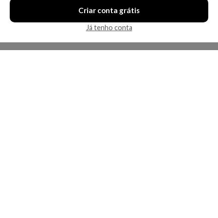
Criar conta grátis
Já tenho conta
A Kosmética
Redes Sociais
Baixe o App
Sobre nós
Contato
FAQ
App
Privacidade
Cookies
Termos