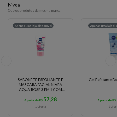
Nivea
Outros produtos da mesma marca
Apenas uma loja disponível
Apenas uma loja di
SABONETE ESFOLIANTE E
Gel Esfoliante Fa
MÁSCARA FACIAL NIVEA
AQUA ROSE 3 EM 1 COM
150ML
57,28
A partir de R$
A partir de R$
1 oferta
1 ofer