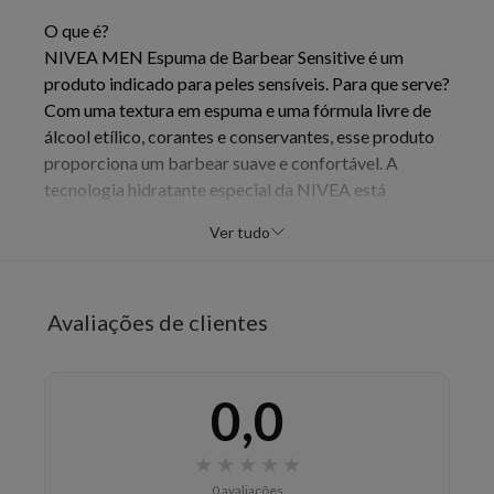
O que é?
NIVEA MEN Espuma de Barbear Sensitive é um
produto indicado para peles sensíveis. Para que serve?
Com uma textura em espuma e uma fórmula livre de
álcool etílico, corantes e conservantes, esse produto
proporciona um barbear suave e confortável. A
tecnologia hidratante especial da NIVEA está
presente na espuma que amacia o pelo da barba e
Ver tudo
protege a pele, evitando a sensação de ardor no rosto.
Além disso, ela oferece alívio instantâneo da irritação
da pele. NIVEA MEN Espuma de Barbear Sensitive
Avaliações de clientes
tem uma fragrância neutra e é dermatologicamente
testada. Experimente e melhore os cuidados com sua
pele!Benefícios e diferenciais:
0,0
- Protege a pele das irritações do barbear
- Fórmula sem álcool etílico
- Dermatologicamente aprovado por homens com
★
★
★
★
★
pele sensível
0 avaliações