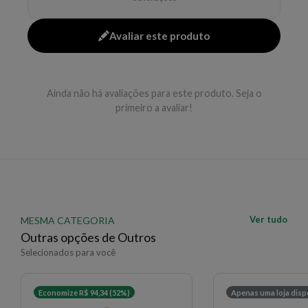
- Sem sensação de ardor na pele do rosto
- Poderosa combinação de camomila e hamamelis
Avaliar este produto
EAN: 4005808817207 - 5795
Ainda não há avaliações para este produto. Seja o
primeiro a avaliar!
Ver tudo
MESMA CATEGORIA
Outras opções de Outros
Selecionados para você
Economize R$ 94,34 (52%)
Apenas uma loja disp