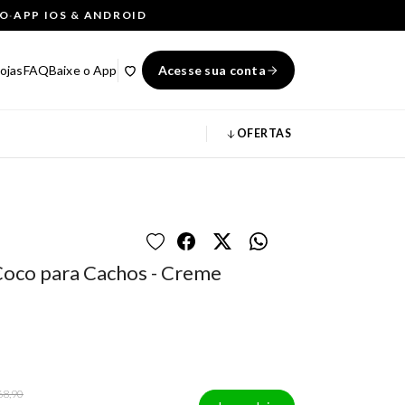
ÇO
·
APP IOS & ANDROID
ojas
FAQ
Baixe o App
Acesse sua conta
OFERTAS
Coco para Cachos - Creme
68,90