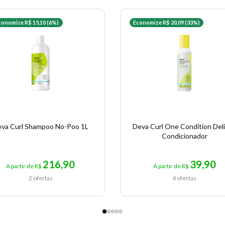
conomize R$ 15,10 (6%)
Economize R$ 20,09 (33%)
va Curl Shampoo No-Poo 1L
Deva Curl One Condition Del
Condicionador
216,90
39,90
A partir de R$
A partir de R$
2 ofertas
4 ofertas