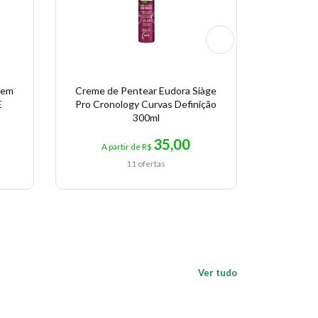
Sem
Creme de Pentear Eudora Siàge
Alfapa
E
Pro Cronology Curvas Definição
Styl
300ml
35,00
A partir de R$
A pa
11 ofertas
Ver tudo