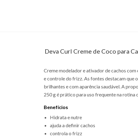
Deva Curl Creme de Coco para C
Creme modelador e ativador de cachos com ó
e controle do frizz. As fontes destacam que o
brilhantes e com aparência saudável. A propo
250 g é prático para uso frequente na rotina 
Benefícios
Hidrata e nutre
ajuda a definir cachos
controla o frizz