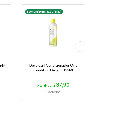
Economize R$ 81,10 (68%)
Economize 
ight
Deva Curl Condicionador One
Deva Curl
Condition Delight 355Ml
Frizz 
37,90
A partir de R$
A p
10 ofertas