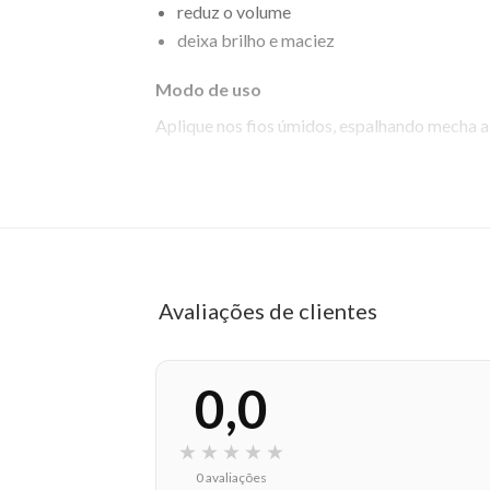
reduz o volume
deixa brilho e maciez
Modo de uso
Aplique nos fios úmidos, espalhando mecha 
EAN: 7896835805780 - 732
✨ Descrição gerada por IA a partir de dados das lojas
Avaliações de clientes
0,0
★
★
★
★
★
0 avaliações