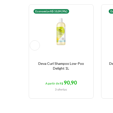
Economize R$ 10,09 (9%)
E
Deva Curl Shampoo Low-Poo
De
Delight 1L
90,90
A partir de R$
3 ofertas