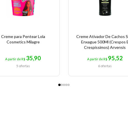
Creme para Pentear Lola
Creme Ativador De Cachos 
Cosmetics Milagre
Enxague 500Ml (Crespos 
Crespíssimos) Arvensis
35,90
95,52
A partir de R$
A partir de R$
5 ofertas
6 ofertas