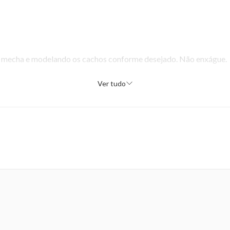
a mecha e modelando os cachos conforme desejado. Não enxágue.
Ver tudo