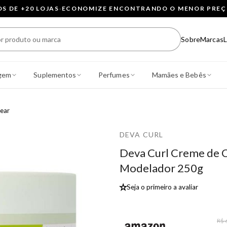
 DE +20 LOJAS
·
ECONOMIZE ENCONTRANDO O MENOR PRE
Sobre
Marcas
L
gem
Suplementos
Perfumes
Mamães e Bebês
ear
DEVA CURL
Deva Curl Creme de 
Modelador 250g
★
Seja o primeiro a avaliar
R$ 