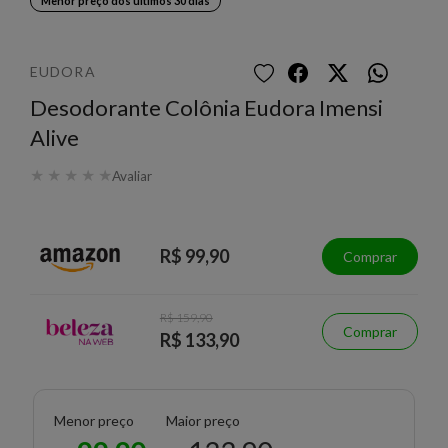
Menor preço dos últimos 30 dias
EUDORA
Desodorante Colônia Eudora Imensi
Alive
★
★
★
★
★
Avaliar
R$ 99,90
Comprar
R$ 159,90
Comprar
R$ 133,90
Menor preço
Maior preço