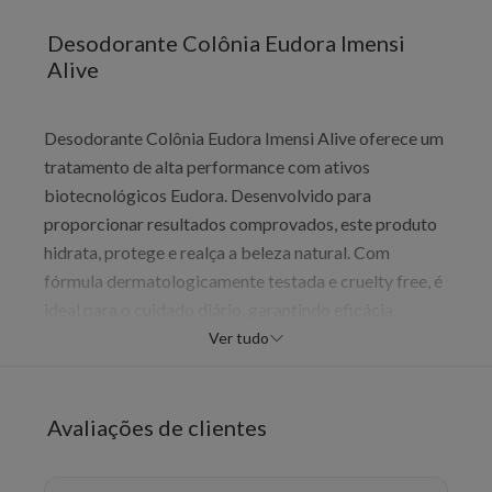
Desodorante Colônia Eudora Imensi
Alive
Desodorante Colônia Eudora Imensi Alive oferece um
tratamento de alta performance com ativos
biotecnológicos Eudora. Desenvolvido para
proporcionar resultados comprovados, este produto
hidrata, protege e realça a beleza natural. Com
fórmula dermatologicamente testada e cruelty free, é
ideal para o cuidado diário, garantindo eficácia,
maciez e sofisticação.
Ver tudo
Benefícios
Alta performance
Avaliações de clientes
Resultados comprovados
Dermatologicamente testado