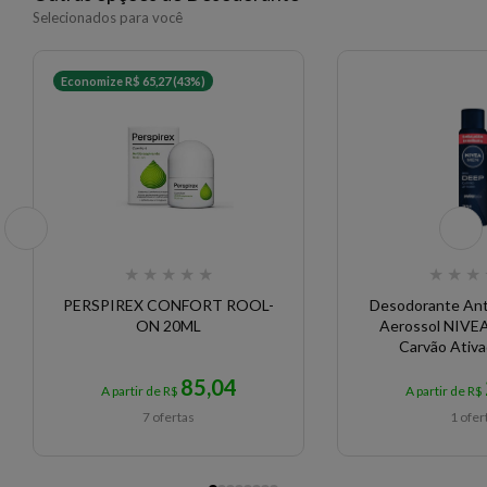
Selecionados para você
Economize R$ 65,27 (43%)
★
★
★
★
★
★
★
★
PERSPIREX CONFORT ROOL-
Desodorante Ant
ON 20ML
Aerossol NIVE
Carvão Ativ
85,04
A partir de R$
A partir de R$
7 ofertas
1 ofer