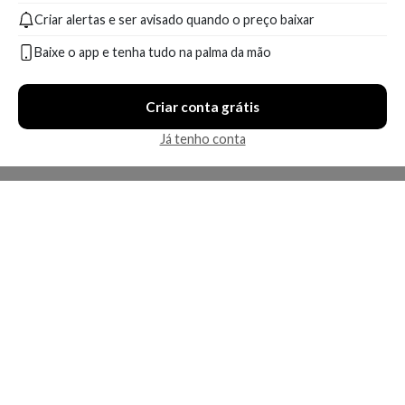
Criar alertas e ser avisado quando o preço baixar
Baixe o app e tenha tudo na palma da mão
Criar conta grátis
Já tenho conta
A Kosmética
Redes Sociais
Baixe o App
Sobre nós
Contato
FAQ
App