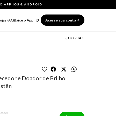
ÇO
·
APP IOS & ANDROID
ojas
FAQ
Baixe o App
Acesse sua conta
OFERTAS
ecedor e Doador de Brilho
istên
 71,99