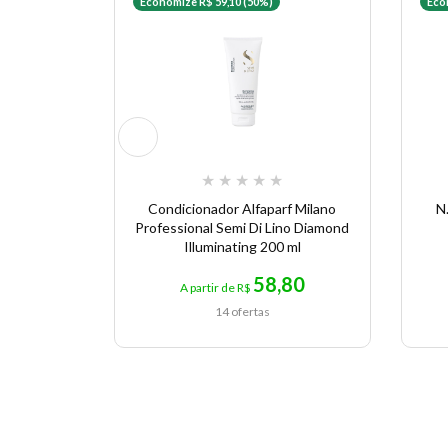
Economize R$ 59,10 (50%)
Eco
★
★
★
★
★
Condicionador Alfaparf Milano
N
Professional Semi Di Lino Diamond
Illuminating 200 ml
58,80
A partir de R$
14 ofertas