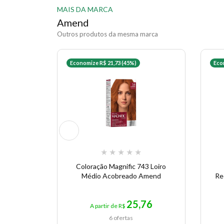
MAIS DA MARCA
Amend
Outros produtos da mesma marca
Economize R$ 21,73 (45%)
Eco
★
★
★
★
★
Coloração Magnific 743 Loiro
Médio Acobreado Amend
Re
25,76
A partir de R$
6 ofertas