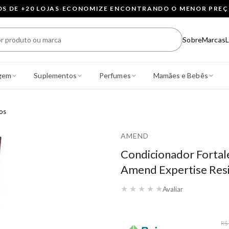
 DE +20 LOJAS
·
ECONOMIZE ENCONTRANDO O MENOR PRE
Sobre
Marcas
L
gem
Suplementos
Perfumes
Mamães e Bebês
os
AMEND
Condicionador Fortal
Amend Expertise Res
★
★
★
★
★
Avaliar
R$