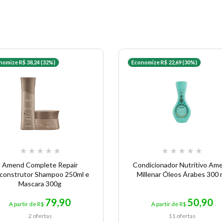
nomize R$ 38,24 (32%)
Economize R$ 22,69 (30%)
★
★
★
★
★
★
★
★
★
★
Amend Complete Repair
Condicionador Nutritivo Am
construtor Shampoo 250ml e
Millenar Óleos Árabes 300 
Mascara 300g
79,90
50,90
A partir de R$
A partir de R$
2 ofertas
11 ofertas