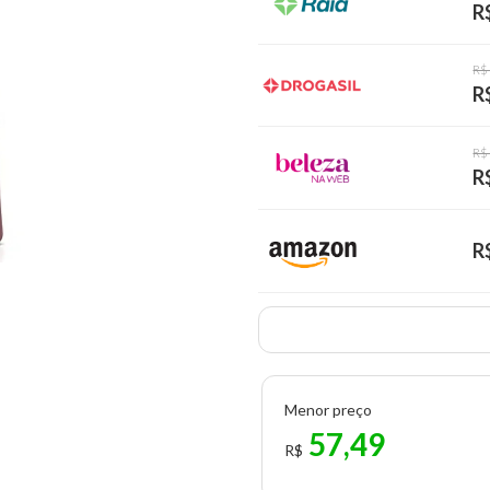
R
R$
R
R$
R
R
Menor preço
57,49
R$