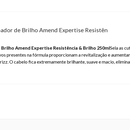
ador de Brilho Amend Expertise Resistên
Brilho Amend Expertise Resistência & Brilho 250ml
Sela as c
vos presentes na fórmula proporcionam a revitalização e aumentam
 frizz. O cabelo fica extremamente brilhante, suave e macio, elimi
 5316