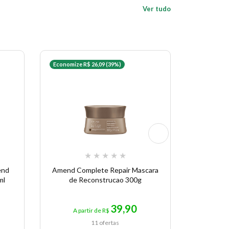
Ver tudo
Economize R$ 26,09 (39%)
Economize 
★
★
★
★
★
end
Amend Complete Repair Mascara
Máscara 
ml
de Reconstrucao 300g
39,90
A partir de R$
A p
11 ofertas