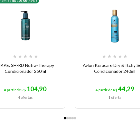
nomize R$ 101,00 (49%)
★
★
★
★
★
★
★
★
★
★
.P.P.E. SH-RD Nutra-Therapy
Avlon Keracare Dry & Itchy S
Condicionador 250ml
Condicionador 240ml
104,90
44,29
A partir de R$
A partir de R$
4 ofertas
1 oferta