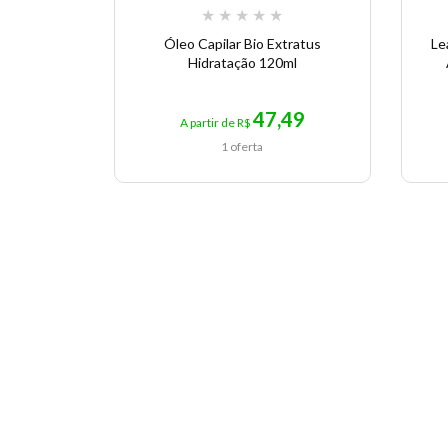
★
★
★
★
★
Óleo Capilar Bio Extratus
Le
Hidratação 120ml
47,49
A partir de R$
1 oferta