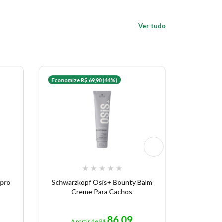
Ver tudo
Economize R$ 69,90 (44%)
★
★
★
★
★
pro
Schwarzkopf Osis+ Bounty Balm
Schwar
Creme Para Cachos
86,09
A partir de R$
A pa