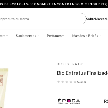
 DE +20 LOJAS
·
ECONOMIZE ENCONTRANDO O MENOR PRE
Sobre
Marcas
L
gem
Suplementos
Perfumes
Mamães e Bebês
BIO EXTRATUS
Bio Extratus Finaliza
★
★
★
★
★
Avaliar
R