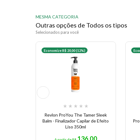
MESMA CATEGORIA
Outras opções de Todos os tipos
Selecionados para você
Economize R$ 20,00 (12%)
Eco
★
★
★
★
★
Revlon ProYou The Tamer Sleek
Balm - Finalizador Capilar de Efeito
Pro
Liso 350ml
136,00
A partir de R$