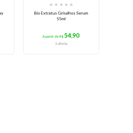
★
★
★
★
★
ay
Bio Extratus Grisalhos Serum
Bio Ex
55ml
54,90
A partir de R$
A p
1 oferta