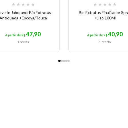
★
★
★
★
★
★
★
★
★
★
ave In Jaborandi Bio Extratus
Bio Extratus Finalizador Spr
Antiqueda +Escova/Touca
+Liso 100Ml
47,90
40,90
A partir de R$
A partir de R$
1 oferta
1 oferta