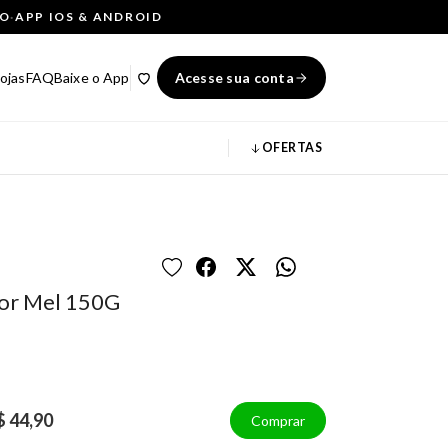
ÇO
·
APP IOS & ANDROID
ojas
FAQ
Baixe o App
Acesse sua conta
OFERTAS
dor Mel 150G
$ 44,90
Comprar