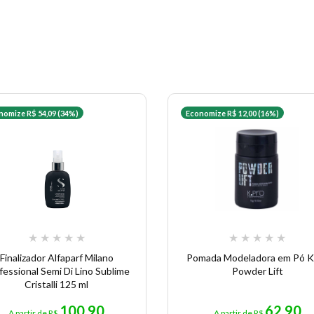
nomize R$ 54,09 (34%)
Economize R$ 12,00 (16%)
★
★
★
★
★
★
★
★
★
★
Finalizador Alfaparf Milano
Pomada Modeladora em Pó K
fessional Semi Di Lino Sublime
Powder Lift
Cristalli 125 ml
100,90
62,90
A partir de R$
A partir de R$