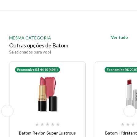
longo do dia conforme necessário para manter a cor e
a hidratação.
EAN: 7896609550557 - 4560
✨ Descrição gerada por IA a partir de dados das lojas
Ver tudo
MESMA CATEGORIA
Outras opções de Batom
Selecionados para você
Economize R$ 44,10 (49%)
Economize R$ 20,0
★
★
★
★
★
★
★
★
Batom Revlon Super Lustrous
Batom Hidratant