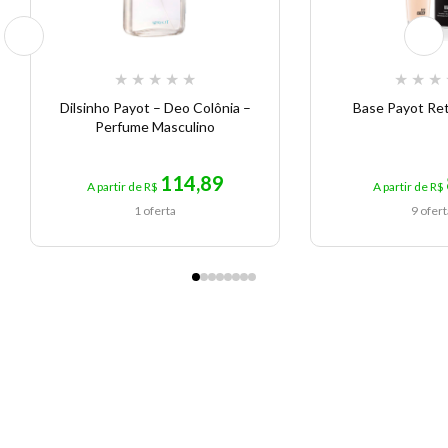
★
★
★
★
★
★
★
★
Dilsinho Payot – Deo Colônia –
Base Payot Ret
Perfume Masculino
114,89
A partir de R$
A partir de R$
1 oferta
9 ofer