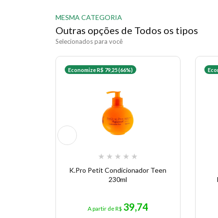
MESMA CATEGORIA
Outras opções de Todos os tipos
Selecionados para você
Economize R$ 79,25 (66%)
Eco
★
★
★
★
★
K.Pro Petit Condicionador Teen
230ml
39,74
A partir de R$