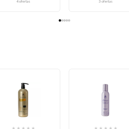
4 ofertas
3 ofertas
★
★
★
★
★
★
★
★
★
★