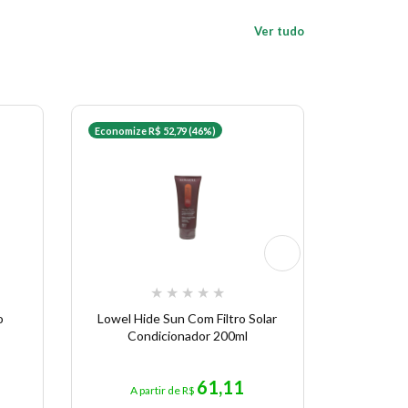
Ver tudo
Economize R$ 52,79 (46%)
Economize 
★
★
★
★
★
o
Lowel Hide Sun Com Filtro Solar
Condicion
Condicionador 200ml
61,11
A partir de R$
A p