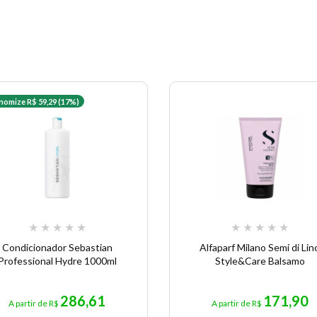
nomize R$ 59,29 (17%)
★
★
★
★
★
★
★
★
★
★
Condicionador Sebastian
Alfaparf Milano Semi di Lin
Professional Hydre 1000ml
Style&Care Balsamo
286,61
171,90
A partir de R$
A partir de R$