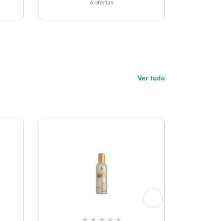
6 ofertas
Ver tudo
★
★
★
★
★