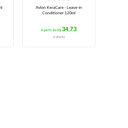
ml
Avlon KeraCare - Leave-in
Avlon Ub
Conditioner 120ml
34,73
A partir de R$
A p
1 oferta