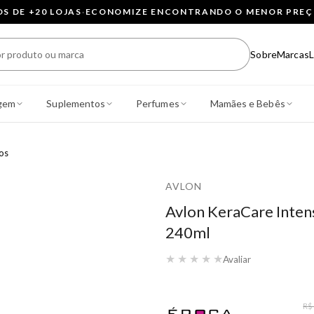
 DE +20 LOJAS
·
ECONOMIZE ENCONTRANDO O MENOR PRE
Sobre
Marcas
L
gem
Suplementos
Perfumes
Mamães e Bebês
os
AVLON
Avlon KeraCare Inten
240ml
★
★
★
★
★
Avaliar
R$