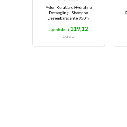
Avlon KeraCare Hydrating
Detangling - Shampoo
R
Desembaraçante 950ml
119,12
A partir de R$
1 oferta