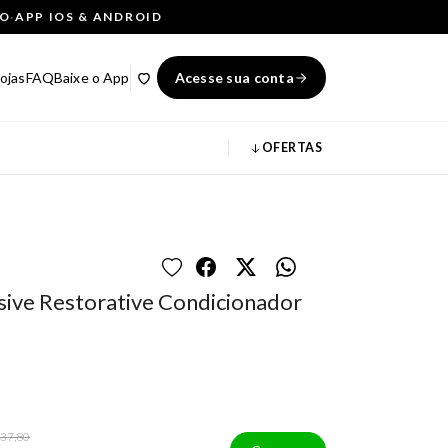
ÇO
·
APP IOS & ANDROID
ojas
FAQ
Baixe o App
Acesse sua conta
OFERTAS
sive Restorative Condicionador
 37,80