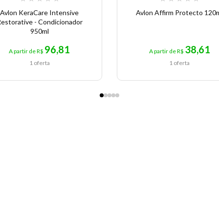
Avlon KeraCare Intensive
Avlon Affirm Protecto 120
estorative - Condicionador
950ml
96,81
38,61
A partir de R$
A partir de R$
1 oferta
1 oferta