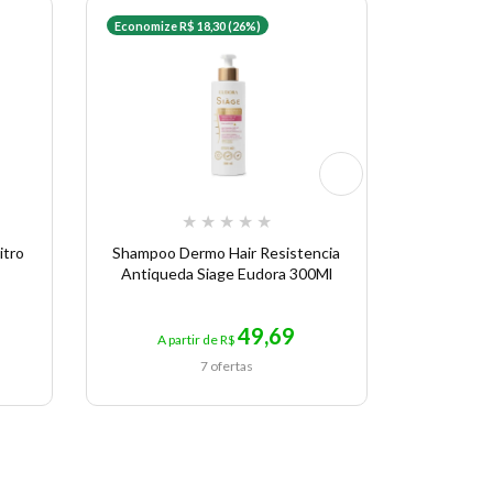
Economize R$ 18,30 (26%)
★
★
★
★
★
itro
Shampoo Dermo Hair Resistencia
N.P.P.E.
Antiqueda Siage Eudora 300Ml
Sh
49,69
A partir de R$
A p
7 ofertas