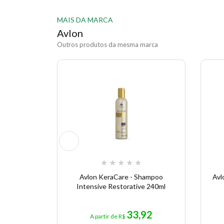
MAIS DA MARCA
Avlon
Outros produtos da mesma marca
★
★
★
★
★
Avlon KeraCare - Shampoo
Avl
Intensive Restorative 240ml
33,92
A partir de R$