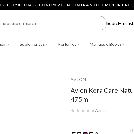
 DE +20 LOJAS
·
ECONOMIZE ENCONTRANDO O MENOR PRE
Sobre
Marcas
L
gem
Suplementos
Perfumes
Mamães e Bebês
AVLON
Avlon Kera Care Natu
475ml
★
★
★
★
★
Avaliar
R$