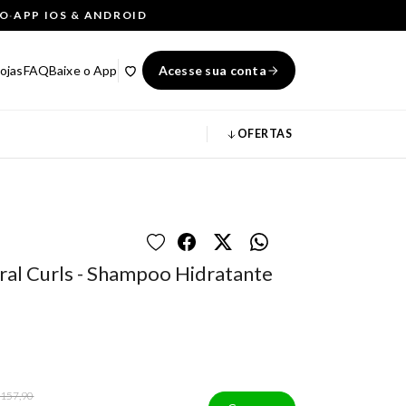
ÇO
·
APP IOS & ANDROID
ojas
FAQ
Baixe o App
Acesse sua conta
OFERTAS
ral Curls - Shampoo Hidratante
 157,90