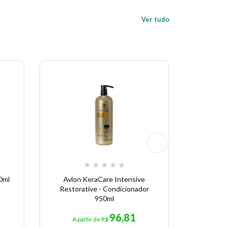
Ver tudo
★
★
★
★
★
20ml
Avlon KeraCare Intensive
Avlon Affi
Restorative - Condicionador
950ml
96,81
A partir de R$
A p