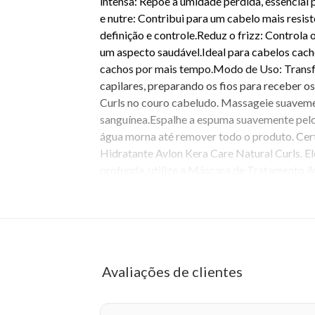
intensa: Repõe a umidade perdida, essencial
e nutre: Contribui para um cabelo mais resis
definição e controle.Reduz o frizz: Controla
um aspecto saudável.Ideal para cabelos cac
cachos por mais tempo.Modo de Uso: Transfo
capilares, preparando os fios para receber
Curls no couro cabeludo. Massageie suaveme
sanguínea.Espalhe a espuma suavemente pelo
água morna até remover todo o produto. Cer
Hidratante Avlon Kera Care Natural Curls. Ele
profunda, utilize a Máscara de Tratamento A
incrivelmente hidratados, definidos e cheios
seus cachos!
EAN: 7898906898103 - 6615
Avaliações de clientes