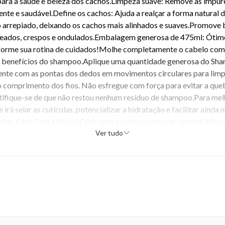
 para a saúde e beleza dos cachos.Limpeza suave: Remove as impure
tente e saudável.Define os cachos: Ajuda a realçar a forma natural
 o arrepiado, deixando os cachos mais alinhados e suaves.Promove 
heados, crespos e ondulados.Embalagem generosa de 475ml: Ótimo
rme sua rotina de cuidados!Molhe completamente o cabelo com águ
 os benefícios do shampoo.Aplique uma quantidade generosa do Sh
nte com as pontas dos dedos em movimentos circulares para limpa
 comprimento dos fios. Não esfregue com força para evitar a qu
tifique-se de que não restou nenhum resíduo de shampoo.Para mel
 irá selar as cutículas, potencializar a hidratação e facilitar ain
vlon Kera Care Natural Curls uma ou duas vezes por semana.Não p
 de vida!Adquira já o seu Avlon Kera Care Natural Curls - Shampoo
Ver tudo