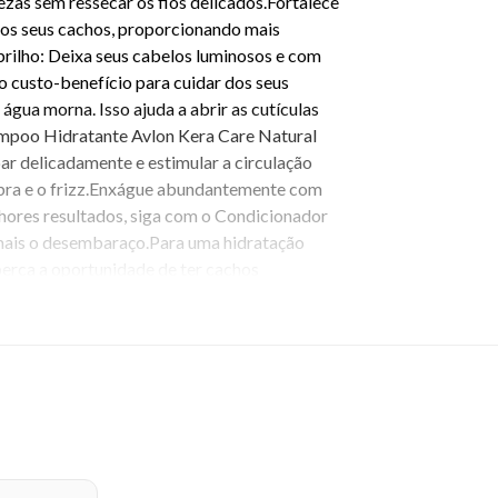
zas sem ressecar os fios delicados.Fortalece
 dos seus cachos, proporcionando mais
brilho: Deixa seus cabelos luminosos e com
 custo-benefício para cuidar dos seus
a morna. Isso ajuda a abrir as cutículas
ampoo Hidratante Avlon Kera Care Natural
r delicadamente e estimular a circulação
ebra e o frizz.Enxágue abundantemente com
hores resultados, siga com o Condicionador
da mais o desembaraço.Para uma hidratação
erca a oportunidade de ter cachos
 Hidratante 475ml e revele a beleza única dos