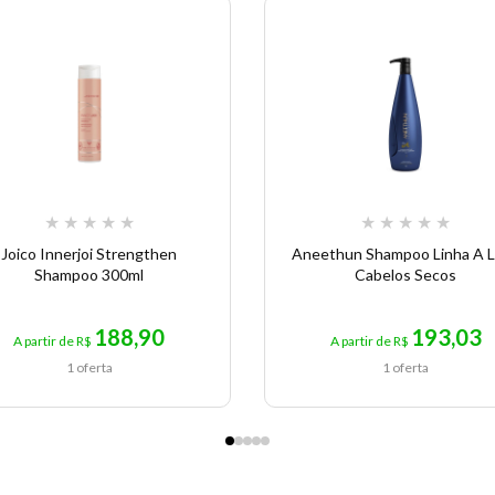
★
★
★
★
★
★
★
★
★
★
Joico Innerjoi Strengthen
Aneethun Shampoo Linha A L
Shampoo 300ml
Cabelos Secos
188,90
193,03
A partir de R$
A partir de R$
1 oferta
1 oferta