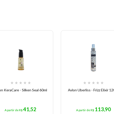
★
★
★
★
★
★
★
★
★
★
on KeraCare - Silken Seal 60ml
Avlon Uberliss - Frizz Elixir 1
41,52
113,90
A partir de R$
A partir de R$