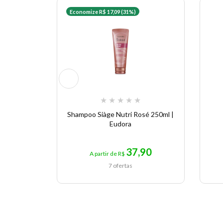
Economize R$ 17,09 (31%)
★
★
★
★
★
Shampoo Siàge Nutri Rosé 250ml |
Eudora
37,90
A partir de R$
7 ofertas