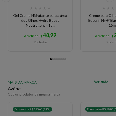
★
★
★
★
★
★
★
★
Gel Creme Hidratante para a área
Creme para Olho
dos Olhos Hydro Boost
Eucerin Hy-Fi Ela
Neutrogena - 15g
15m
48,99
A partir de R$
A partir de R$
11 ofertas
7 ofer
Ver tudo
MAIS DA MARCA
Avène
Outros produtos da mesma marca
Economize R$ 115,60 (29%)
Economize R$ 10,00 (