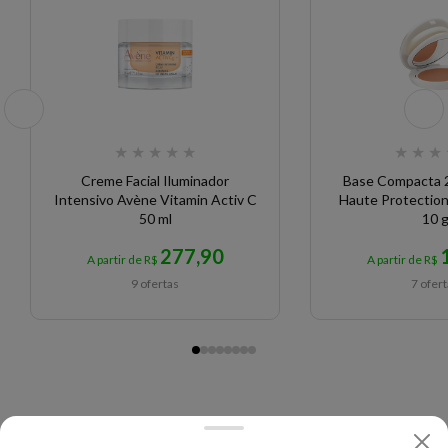
★
★
★
★
★
★
★
★
Creme Facial Iluminador
Base Compacta 2 em 1 Avène
Intensivo Avène Vitamin Activ C
Haute Protection
50 ml
10 
277,90
A partir de R$
A partir de R$
9 ofertas
7 ofer