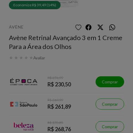
Economize R$ 39,49 (14%)
AVÈNE
Avène Retrinal Avançado 3 em 1 Creme
Para a Área dos Olhos
★
★
★
★
★
Avaliar
R$ 274,99
Comprar
R$ 230,50
R$ 269,99
Comprar
R$ 261,89
R$ 370,85
Comprar
R$ 268,76