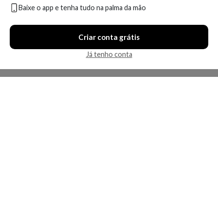
Baixe o app e tenha tudo na palma da mão
Criar conta grátis
Já tenho conta
A Kosmética
Redes Sociais
Baixe o App
Sobre nós
Contato
FAQ
App
Privacidade