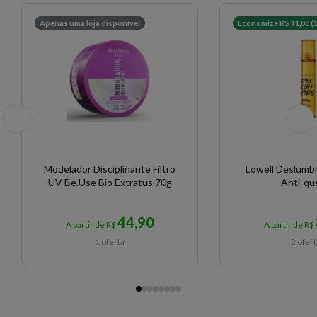
externos do nariz e da boca e na pele irritada ou
lesionada.
EAN: 7897230301747 - 6339
Apenas uma loja disponível
Economize R$ 11,00 (
Modelador Disciplinante Filtro
Lowell Deslumbr
UV Be.Use Bio Extratus 70g
Anti-qu
44,90
A partir de R$
A partir de R$
1 oferta
2 ofer