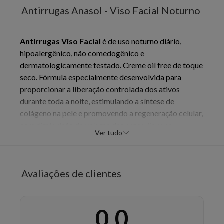
Antirrugas Anasol - Viso Facial Noturno
Antirrugas Viso Facial
é de uso noturno diário,
hipoalergênico, não comedogênico e
dermatologicamente testado. Creme oil free de toque
seco. Fórmula especialmente desenvolvida para
proporcionar a liberação controlada dos ativos
durante toda a noite, estimulando a síntese de
colágeno na pele e promovendo a regeneração celular,
com diminuição do volume das rugas. Seu uso
Ver tudo
contínuo aumenta a uniformidade no tom da pele e
proporciona uma aparência mais luminosa, firme e
nutrida. Este produto foi formulado de maneira a
Avaliações de clientes
minimizar possível surgimento de alergia.
Testes de
Eficácia Percebida¹:
91% Aumento da firmeza da
pele² 78% Redução das rugas e linhas de expressão na
0,0
região dos olhos, lábios e testa² 82% Redução dos
sinais de envelhecimento²
Benefícios:
- Tratamento