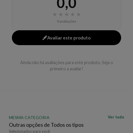
0,0
cabelo úmido. Não enxágue. - Penteie de forma
★
★
★
★
★
habitual e finalize como preferir.
0 avaliações
Para não deixar os fios pesados, aplique o produto aos
poucos no cabelo. Repartir o cabelo em mechas é uma
Avaliar este produto
boa maneira de gerenciar a quantidade.
Benefícios:
-
Ação condicionante, com proteção térmica e com
filtro solar.
Ainda não há avaliações para este produto. Seja o
primeiro a avaliar!
- Ingredientes:
-
Niacinamida:
ação antioxidante e hidratante.
Reforça o tecido capilar e ajuda a equilibrar a saúde
do cabelo e do couro cabeludo.
- Manteiga de
Rosas:
altamente hidratante e emoliente. Oferece
cuidado e proteção.
EAN: 7898132986773 - 6453
Ver tudo
MESMA CATEGORIA
Outras opções de Todos os tipos
Selecionados para você