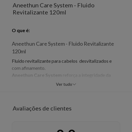
Aneethun Care System - Fluido
Revitalizante 120ml
O que é:
Aneethun Care System - Fluido Revitalizante
120ml
Fluido revitalizante para cabelos desvitalizados e
com afinamento.
Aneethun Care System
reforça a integridade da
fibra capilar.
Como age:
O
Fluido Revitalizante
Ver tudo
Aneethun Care System
foi desenvolvido para
proteção e cuidado completo dos cabelos sem vida.
Sua fórmula com textura leve e proteção térmica,
Avaliações de clientes
mantém os fios hidratados, nutridos, com muito brilho
e leveza. Com pH 4,0.
Modo de uso:
- Aplique o Fluido Revitalizante uniformemente no