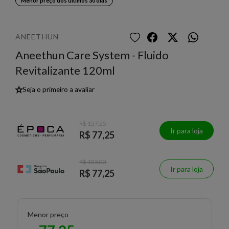
Menor preço dos últimos 30 dias
ANEETHUN
Aneethun Care System - Fluido
Revitalizante 120ml
★
Seja o primeiro a avaliar
R$ 157,25
Ir para loja
R$ 77,25
R$ 103,00
Ir para loja
R$ 77,25
Menor preço