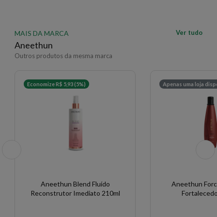
Ver tudo
MAIS DA MARCA
Aneethun
Outros produtos da mesma marca
Economize R$ 5,93 (5%)
Apenas uma loja disp
Aneethun Blend Fluído
Aneethun For
Reconstrutor Imediato 210ml
Fortaleced