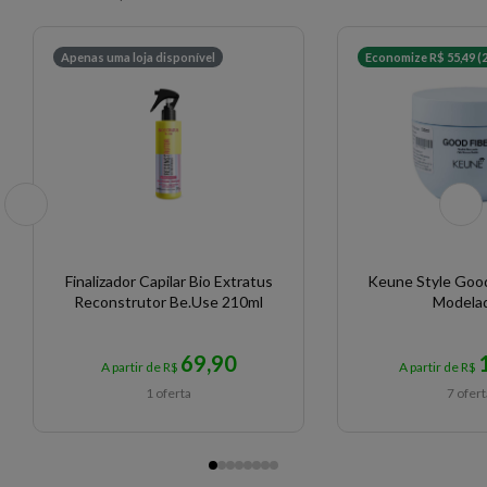
Apenas uma loja disponível
Economize R$ 55,49 (
Finalizador Capilar Bio Extratus
Keune Style Good
Reconstrutor Be.Use 210ml
Modela
69,90
A partir de R$
A partir de R$
1 oferta
7 ofer