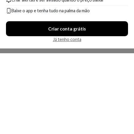
Baixe o app e tenha tudo na palma da mão
Criar conta grátis
Já tenho conta
A Kosmética
Redes Sociais
Baixe o App
Sobre nós
Contato
FAQ
App