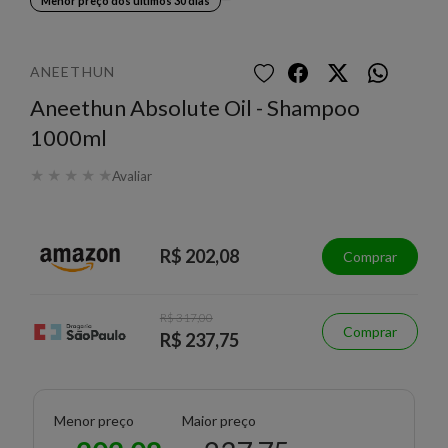
Menor preço dos últimos 30 dias
ANEETHUN
Aneethun Absolute Oil - Shampoo
1000ml
★
★
★
★
★
Avaliar
R$ 202,08
Comprar
R$ 317,00
Comprar
R$ 237,75
Menor preço
Maior preço