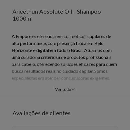
Aneethun Absolute Oil - Shampoo
1000ml
A Empore é referência em cosméticos capilares de
alta performance, com presença física em Belo
Horizonte e digital em todo o Brasil. Atuamos com
uma curadoria criteriosa de produtos profissionais
para cabelo, oferecendo soluções eficazes para quem
busca resultados reais no cuidado capilar. Somos
especialistas em atender consumidoras exigentes,
profissionais da beleza e apaixonadas por
Ver tudo
autocuidado.
Produtos 100% originais, com nota fiscal e ENVIOS
em até 24horas.
Avaliações de clientes
Aneethun Absolute Oil