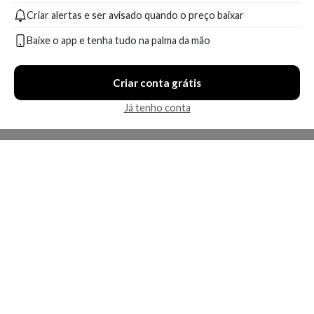
Criar alertas e ser avisado quando o preço baixar
Baixe o app e tenha tudo na palma da mão
Criar conta grátis
Já tenho conta
A Kosmética
Redes Sociais
Baixe o App
Sobre nós
Contato
FAQ
App