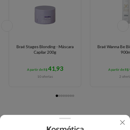
Braé Stages Blonding - Máscara
Braé Wanna Be Bl
Capilar 200g
900m
41,93
A partir de R$
A partir de R$
10 ofertas
2 ofer