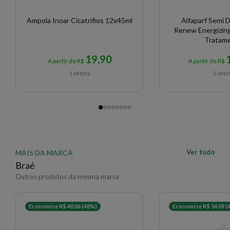
Ampola Inoar Cicatrifios 12x45ml
Alfaparf Semi D
Renew Energizin
Tratam
19,90
A partir de R$
A partir de R$
1 oferta
1 ofer
Ver tudo
MAIS DA MARCA
Braé
Outros produtos da mesma marca
Economize R$ 40,06 (48%)
Economize R$ 54,09 (