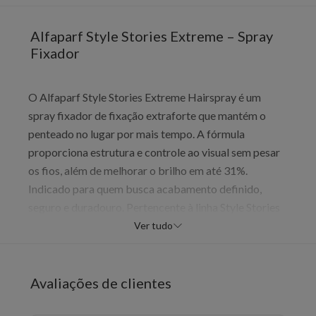
Alfaparf Style Stories Extreme – Spray
Fixador
O Alfaparf Style Stories Extreme Hairspray é um
spray fixador de fixação extraforte que mantém o
penteado no lugar por mais tempo. A fórmula
proporciona estrutura e controle ao visual sem pesar
os fios, além de melhorar o brilho em até 31%.
Indicado para quem busca acabamento definido,
seguro e duradouro. Pertencente à linha Style Stories
da Alfaparf Milano, o produto alia desempenho
Ver tudo
profissional à praticidade do uso diário, sendo
adequado para diversos tipos de cabelo e estilos.
Avaliações de clientes
Benefícios
Fixação extraforte e duradoura