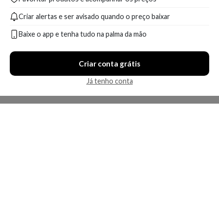
Criar alertas e ser avisado quando o preço baixar
Baixe o app e tenha tudo na palma da mão
Criar conta grátis
Já tenho conta
A Kosmética
Redes Sociais
Baixe o App
Sobre nós
Contato
FAQ