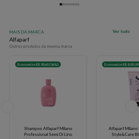
Ver tudo
MAIS DA MARCA
Alfaparf
Outros produtos da mesma marca
Economize R$ 38,60 (36%)
Economize R$ 8,00 (4
Shampoo Alfaparf Milano
Alfaparf Milano 
Professional Semi Di Lino
Style&Care B