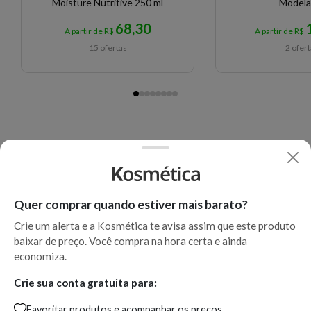
Moisture Nutritive 250 ml
Modela
68,30
A partir de R$
A partir de R$
15 ofertas
2 ofer
Quer comprar quando estiver mais barato?
Crie um alerta e a Kosmética te avisa assim que este produto
baixar de preço. Você compra na hora certa e ainda
economiza.
Crie sua conta gratuita para:
Favoritar produtos e acompanhar os preços