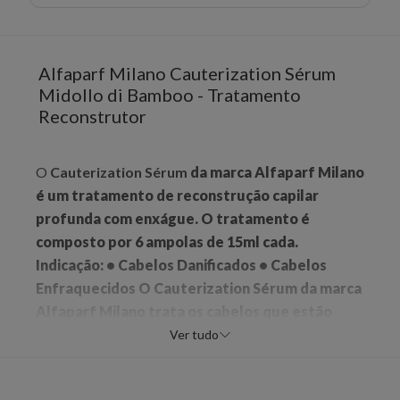
Alfaparf Milano Cauterization Sérum
Midollo di Bamboo - Tratamento
Reconstrutor
O
Cauterization Sérum
da marca
Alfaparf Milano
é um tratamento de reconstrução capilar
profunda com enxágue. O tratamento é
composto por 6 ampolas de 15ml cada.
Indicação:
• Cabelos Danificados • Cabelos
Enfraquecidos O
Cauterization Sérum
da marca
Alfaparf Milano
trata os cabelos que estão
extremamente danificados e fracos.
Benefícios:
Ver tudo
• Brilho; • Força; • Nutrição; • Hidratação; •
Reparação; • Restauração; • Luminosidade;