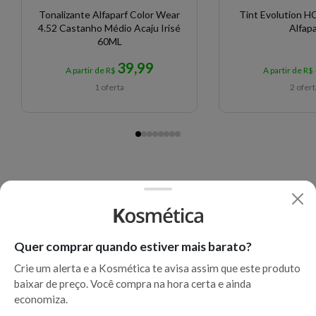
Tonalizante Alfaparf Color Wear
Tint Evolution HC
4.52 Castanho Médio Acaju Irisé
Alfapa
60ML
39,99
A partir de R$
A partir de R$
1 oferta
2 ofer
Quer comprar quando estiver mais barato?
Crie um alerta e a Kosmética te avisa assim que este produto
baixar de preço. Você compra na hora certa e ainda
economiza.