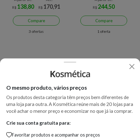
138,80
170,91
244,50
R$
R$
R$
Compare
Compare
3 ofertas
1 oferta
O mesmo produto, vários preços
Os produtos desta categoria têm preços bem diferentes de
uma loja para outra. A Kosmética reúne mais de 20 lojas para
Apenas uma loja disponível
Apenas uma loja disponível
você achar o menor preço e economizar no que já ia comprar.
Mousse Volumadora Wella
Máscara Wella Oil Reflections
Crie sua conta gratuita para:
EIMI Nutricurls Boost Bounce
Luminous Brilho 150ml
Favoritar produtos e acompanhar os preços
- 300ml