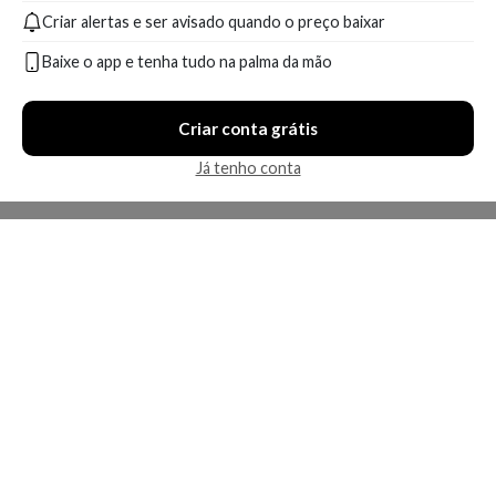
Criar alertas e ser avisado quando o preço baixar
A partir de:
A partir de:
126,00
178,00
R$
R$
Baixe o app e tenha tudo na palma da mão
Compare
Compare
Criar conta grátis
1 oferta
1 oferta
Já tenho conta
Apenas uma loja disponível
Economize R$ 45,10 (23%)
Máscara Capilar SP System
Máscara Wella Professionals
Luxe Oil Keratin Restore -
Fusion 150ml