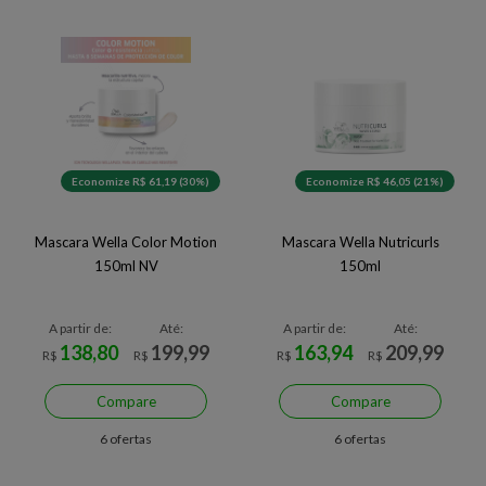
Economize R$ 61,19 (30%)
Economize R$ 46,05 (21%)
Mascara Wella Color Motion
Mascara Wella Nutricurls
150ml NV
150ml
A partir de:
Até:
A partir de:
Até:
138,80
199,99
163,94
209,99
R$
R$
R$
R$
Compare
Compare
6 ofertas
6 ofertas