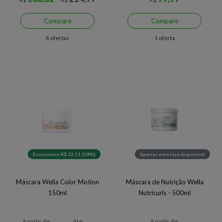
Compare
Compare
6 ofertas
1 oferta
Economize R$ 32,11 (18%)
Apenas uma loja disponível
Máscara Wella Color Motion
Máscara de Nutrição Wella
150ml
Nutricurls - 500ml
A partir de:
Até:
A partir de: