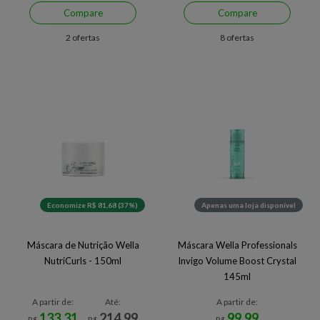
Compare
Compare
2 ofertas
8 ofertas
Economize R$ 81,68 (37%)
Apenas uma loja disponível
Máscara de Nutrição Wella
Máscara Wella Professionals
NutriCurls - 150ml
Invigo Volume Boost Crystal
145ml
A partir de:
Até:
A partir de:
133,31
214,99
99,99
R$
R$
R$