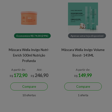
Economize R$ 74,00 (29%)
Apenas uma loja disponível
Máscara Wella Invigo Nutri-
Máscara Wella Invigo Volume
Enrich 500ml Nutrição
Boost- 145ML
Profunda
A partir de:
Até:
A partir de:
172,90
246,90
149,99
R$
R$
R$
Compare
Compare
10 ofertas
1 oferta