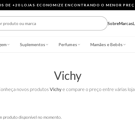
 DE +20 LOJAS
·
ECONOMIZE ENCONTRANDO O MENOR PRE
Sobre
Marcas
L
gem
Suplementos
Perfumes
Mamães e Bebês
Vichy
onheça novos produtos
Vichy
e compare o preço entre várias loja
 produto disponível no momento.