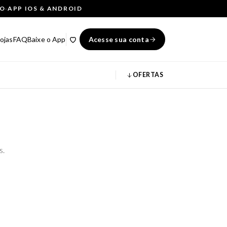
ÇO
·
APP IOS & ANDROID
ojas
FAQ
Baixe o App
Acesse sua conta
OFERTAS
s.