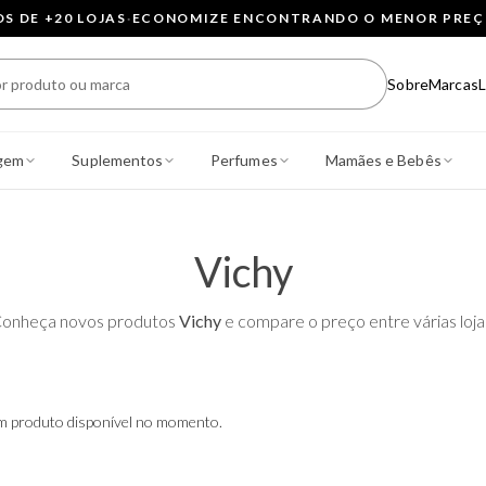
 DE +20 LOJAS
·
ECONOMIZE ENCONTRANDO O MENOR PRE
Sobre
Marcas
L
gem
Suplementos
Perfumes
Mamães e Bebês
Vichy
onheça novos produtos
Vichy
e compare o preço entre várias loja
 produto disponível no momento.