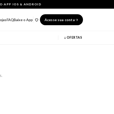
ÇO
·
APP IOS & ANDROID
ojas
FAQ
Baixe o App
Acesse sua conta
OFERTAS
s.