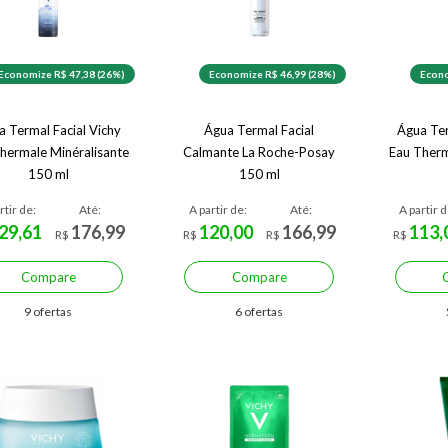
Economize R$ 47,38 (26%)
Economize R$ 46,99 (28%)
Econo
a Termal Facial Vichy
Água Termal Facial
Água Ter
hermale Minéralisante
Calmante La Roche-Posay
Eau Therm
150 ml
150 ml
rtir de:
Até:
A partir de:
Até:
A partir d
29,61
176,99
120,00
166,99
113,
R$
R$
R$
R$
Compare
Compare
9 ofertas
6 ofertas