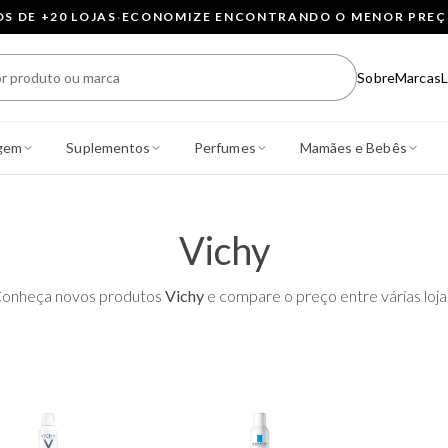
 DE +20 LOJAS
·
ECONOMIZE ENCONTRANDO O MENOR PRE
Sobre
Marcas
L
gem
Suplementos
Perfumes
Mamães e Bebês
Vichy
onheça novos produtos
Vichy
e compare o preço entre várias loja