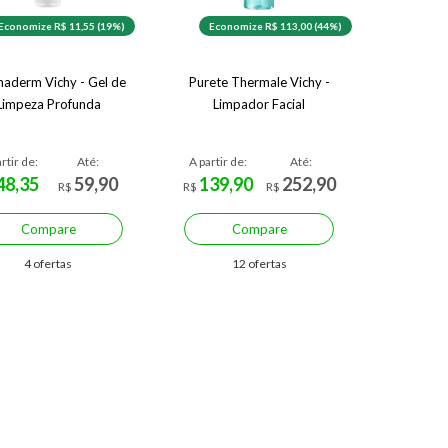
Economize R$ 11,55 (19%)
Economize R$ 113,00 (44%)
aderm Vichy - Gel de
Purete Thermale Vichy -
Limpeza Profunda
Limpador Facial
rtir de:
Até:
A partir de:
Até:
48,35
59,90
139,90
252,90
R$
R$
R$
Compare
Compare
4 ofertas
12 ofertas