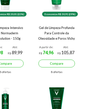
mize R$ 20,01 (22%)
Economize R$ 30,91 (29%)
impeza Intensivo
Gel de Limpeza Profunda
y Normaderm
Para Controle da
olution - 150g
Oleosidade e Poros Vichy
Normaderm
de:
Até:
A partir de:
Até:
98
89,99
74,96
105,87
R$
R$
R$
Compare
Compare
8 ofertas
8 ofertas