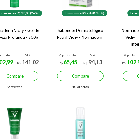
Economize R$ 38,03 (26%)
Economize R$ 28,68 (30%)
Econo
aderm Vichy - Gel de
Sabonete Dermatológico
Normader
peza Profunda - 300g
Facial Vichy - Normaderm
Vichy -
Inte
rtir de:
Até:
A partir de:
Até:
A partir d
02,99
141,02
65,45
94,13
102,
R$
R$
R$
R$
Compare
Compare
9 ofertas
10 ofertas