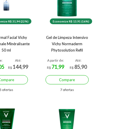
mize R$ 31,94 (22%)
Economize R$ 13,91 (16%)
mal Facial Vichy
Gel de Limpeza Intensivo
ale Minéralisante
Vichy Normaderm
50 ml
Phytosolution Refil
e:
Até:
A partir de:
Até:
05
144,99
71,99
85,90
R$
R$
R$
Compare
Compare
5 ofertas
7 ofertas