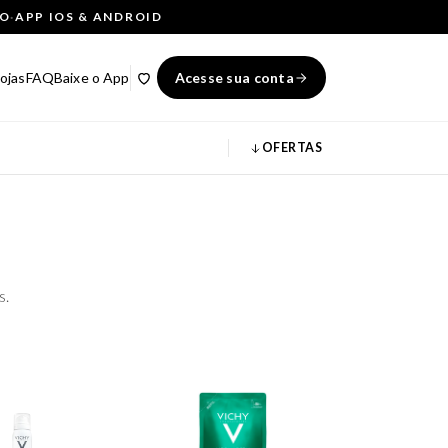
ÇO
·
APP IOS & ANDROID
ojas
FAQ
Baixe o App
Acesse sua conta
OFERTAS
s.