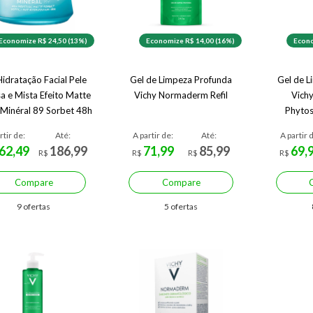
Economize R$ 24,50 (13%)
Economize R$ 14,00 (16%)
Econo
Hidratação Facial Pele
Gel de Limpeza Profunda
Gel de L
a e Mista Efeito Matte
Vichy Normaderm Refil
Vich
 Minéral 89 Sorbet 48h
Phytos
rtir de:
Até:
A partir de:
Até:
A partir 
62,49
186,99
71,99
85,99
69,
R$
R$
R$
R$
Compare
Compare
9 ofertas
5 ofertas