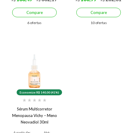
Compare
Compare
6 ofertas
10 ofertas
Economize R$ 140,00 (41%)
★
★
★
★
★
Sérum Multicorretor
Menopausa Vichy – Meno
Neovadiol 30ml
A partir de:
Até: