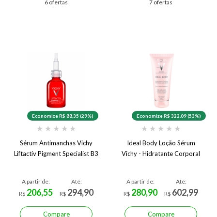
6 ofertas
7 ofertas
Economize R$ 88,35 (29%)
Economize R$ 322,09 (53%)
★
★
★
★
★
★
★
★
★
★
Sérum Antimanchas Vichy
Ideal Body Loção Sérum
Liftactiv Pigment Specialist B3
Vichy - Hidratante Corporal
A partir de:
Até:
A partir de:
Até:
206,55
294,90
280,90
602,99
R$
R$
R$
R$
Compare
Compare