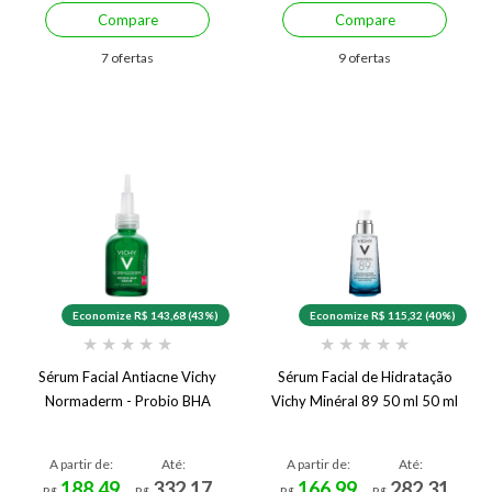
Compare
Compare
7 ofertas
9 ofertas
Economize R$ 143,68 (43%)
Economize R$ 115,32 (40%)
★
★
★
★
★
★
★
★
★
★
Sérum Facial Antiacne Vichy
Sérum Facial de Hidratação
Normaderm - Probio BHA
Vichy Minéral 89 50 ml 50 ml
A partir de:
Até:
A partir de:
Até:
188,49
332,17
166,99
282,31
R$
R$
R$
R$