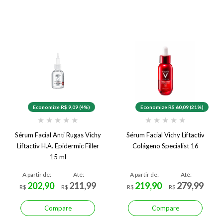
Economize R$ 9,09 (4%)
Economize R$ 60,09 (21%)
★
★
★
★
★
★
★
★
★
★
Sérum Facial Anti Rugas Vichy
Sérum Facial Vichy Liftactiv
Liftactiv H.A. Epidermic Filler
Colágeno Specialist 16
15 ml
A partir de:
Até:
A partir de:
Até:
202,90
211,99
219,90
279,99
R$
R$
R$
R$
Compare
Compare