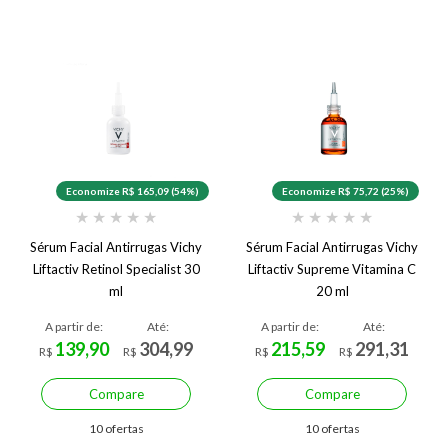
Economize R$ 165,09 (54%)
Economize R$ 75,72 (25%)
★
★
★
★
★
★
★
★
★
★
Sérum Facial Antirrugas Vichy
Sérum Facial Antirrugas Vichy
Liftactiv Retinol Specialist 30
Liftactiv Supreme Vitamina C
ml
20 ml
A partir de:
Até:
A partir de:
Até:
139,90
304,99
215,59
291,31
R$
R$
R$
R$
Compare
Compare
10 ofertas
10 ofertas