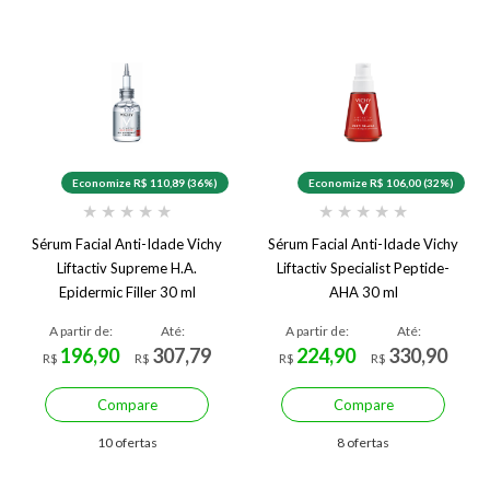
Economize R$ 110,89 (36%)
Economize R$ 106,00 (32%)
★
★
★
★
★
★
★
★
★
★
Sérum Facial Anti-Idade Vichy
Sérum Facial Anti-Idade Vichy
Liftactiv Supreme H.A.
Liftactiv Specialist Peptide-
Epidermic Filler 30 ml
AHA 30 ml
A partir de:
Até:
A partir de:
Até:
196,90
307,79
224,90
330,90
R$
R$
R$
R$
Compare
Compare
10 ofertas
8 ofertas