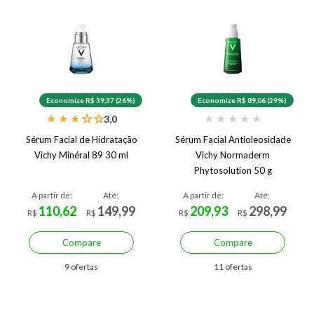
Economize R$ 39,37 (26%)
Economize R$ 89,06 (29%)
★
★
★
★
★
★
★
★
★
★
3,0
Sérum Facial de Hidratação
Sérum Facial Antioleosidade
Vichy Minéral 89 30 ml
Vichy Normaderm
Phytosolution 50 g
A partir de:
Até:
A partir de:
Até:
110,62
149,99
209,93
298,99
R$
R$
R$
R$
Compare
Compare
9 ofertas
11 ofertas