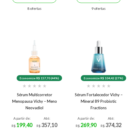
8 ofertas
9 ofertas
Economize R$ 157,70 (44%)
Economize R$ 104,42 (27%)
★
★
★
★
★
★
★
★
★
★
Sérum Multicorretor
Sérum Fortalecedor Vichy –
Menopausa Vichy – Meno
Mineral 89 Probiotic
Neovadiol
Fractions
A partir de:
Até:
A partir de:
Até:
199,40
357,10
269,90
374,32
R$
R$
R$
R$