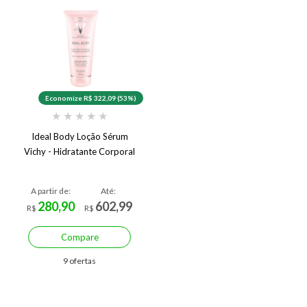
Economize R$ 322,09 (53%)
★
★
★
★
★
Ideal Body Loção Sérum
Vichy - Hidratante Corporal
A partir de:
Até:
280,90
602,99
R$
R$
Compare
9 ofertas