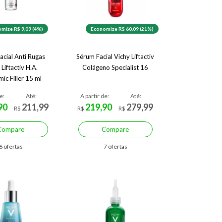
mize R$ 9,09 (4%)
Economize R$ 60,09 (21%)
acial Anti Rugas
Sérum Facial Vichy Liftactiv
 Liftactiv H.A.
Colágeno Specialist 16
ic Filler 15 ml
e:
Até:
A partir de:
Até:
90
211,99
219,90
279,99
R$
R$
R$
Compare
Compare
6 ofertas
7 ofertas