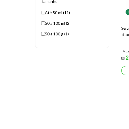
Tamanho
Até 50 ml (11)
50 a 100 ml (2)
Séru
50 a 100 g (1)
Lifta
A pa
2
R$