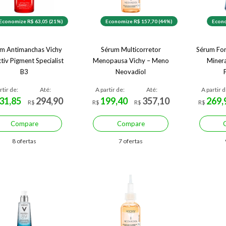
Economize R$ 63,05 (21%)
Economize R$ 157,70 (44%)
Econo
m Antimanchas Vichy
Sérum Multicorretor
Sérum For
ctiv Pigment Specialist
Menopausa Vichy – Meno
Minera
B3
Neovadiol
rtir de:
Até:
A partir de:
Até:
A partir d
31,85
294,90
199,40
357,10
269,
R$
R$
R$
R$
Compare
Compare
8 ofertas
7 ofertas