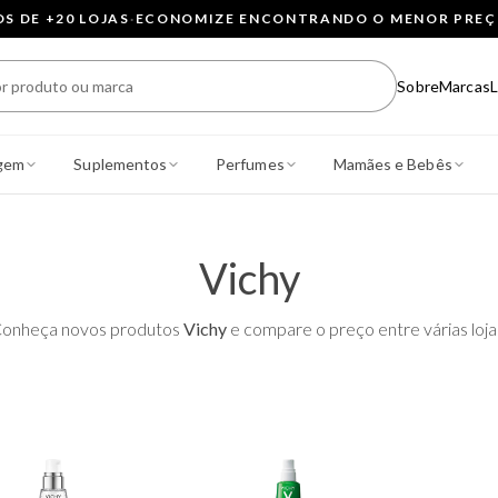
 DE +20 LOJAS
·
ECONOMIZE ENCONTRANDO O MENOR PRE
Sobre
Marcas
L
gem
Suplementos
Perfumes
Mamães e Bebês
Vichy
onheça novos produtos
Vichy
e compare o preço entre várias loja