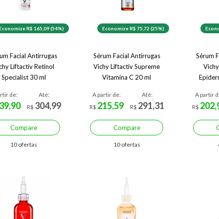
Economize R$ 165,09 (54%)
Economize R$ 75,72 (25%)
Econo
um Facial Antirrugas
Sérum Facial Antirrugas
Sérum F
chy Liftactiv Retinol
Vichy Liftactiv Supreme
Vichy
Specialist 30 ml
Vitamina C 20 ml
Epiderm
rtir de:
Até:
A partir de:
Até:
A partir d
39,90
304,99
215,59
291,31
202,
R$
R$
R$
R$
Compare
Compare
10 ofertas
10 ofertas