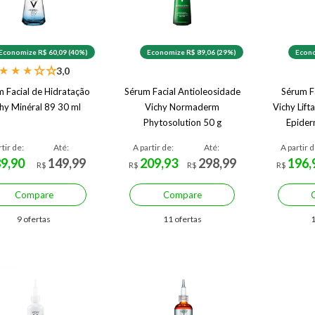
Economize R$ 60,09 (40%)
Economize R$ 89,06 (29%)
Econo
★
★
★
★
★
3,0
 Facial de Hidratação
Sérum Facial Antioleosidade
Sérum F
hy Minéral 89 30 ml
Vichy Normaderm
Vichy Lift
Phytosolution 50 g
Epiderm
rtir de:
Até:
A partir de:
Até:
A partir d
89,90
149,99
209,93
298,99
196,
R$
R$
R$
R$
Compare
Compare
9 ofertas
11 ofertas
1