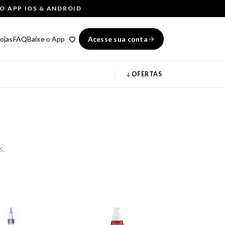
ÇO
·
APP IOS & ANDROID
ojas
FAQ
Baixe o App
Acesse sua conta
OFERTAS
s.