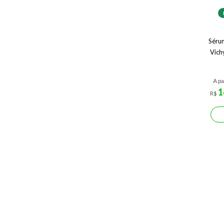
Sérum
Vich
A pa
1
R$