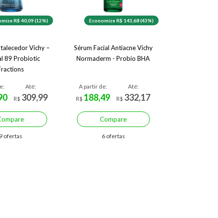
mize R$ 40,09 (12%)
Economize R$ 143,68 (43%)
talecedor Vichy –
Sérum Facial Antiacne Vichy
l 89 Probiotic
Normaderm - Probio BHA
Fractions
e:
Até:
A partir de:
Até:
90
309,99
188,49
332,17
R$
R$
R$
Compare
Compare
9 ofertas
6 ofertas