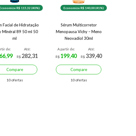
Economize R$ 115,32 (40%)
Economize R$ 140,00 (41%)
 Facial de Hidratação
Sérum Multicorretor
y Minéral 89 50 ml 50
Menopausa Vichy – Meno
ml
Neovadiol 30ml
rtir de:
Até:
A partir de:
Até:
66,99
282,31
199,40
339,40
R$
R$
R$
Compare
Compare
10 ofertas
10 ofertas