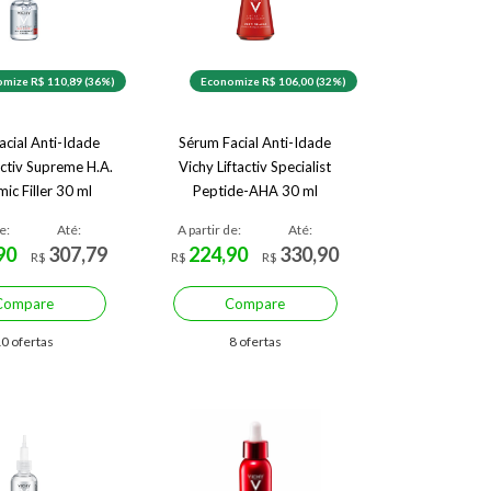
mize R$ 110,89 (36%)
Economize R$ 106,00 (32%)
acial Anti-Idade
Sérum Facial Anti-Idade
activ Supreme H.A.
Vichy Liftactiv Specialist
ic Filler 30 ml
Peptide-AHA 30 ml
e:
Até:
A partir de:
Até:
90
307,79
224,90
330,90
R$
R$
R$
Compare
Compare
0 ofertas
8 ofertas