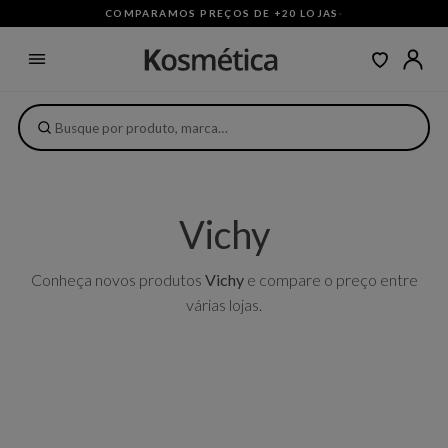
COMPARAMOS PREÇOS DE +20 LOJAS
·
Vichy
Conheça novos produtos
Vichy
e compare o preço entre
várias lojas.