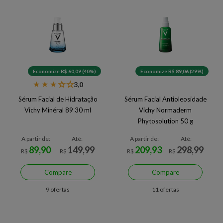
Economize R$ 60,09 (40%)
Economize R$ 89,06 (29%)
★
★
★
★
★
3,0
Sérum Facial de Hidratação
Sérum Facial Antioleosidade
Vichy Minéral 89 30 ml
Vichy Normaderm
Phytosolution 50 g
A partir de:
Até:
A partir de:
Até:
89,90
149,99
209,93
298,99
R$
R$
R$
R$
Compare
Compare
9 ofertas
11 ofertas