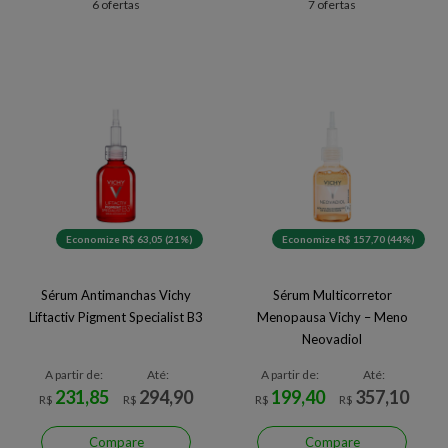
6 ofertas
7 ofertas
Economize R$ 63,05 (21%)
Economize R$ 157,70 (44%)
Sérum Antimanchas Vichy
Sérum Multicorretor
Liftactiv Pigment Specialist B3
Menopausa Vichy – Meno
Neovadiol
A partir de:
Até:
A partir de:
Até:
231,85
294,90
199,40
357,10
R$
R$
R$
R$
Compare
Compare