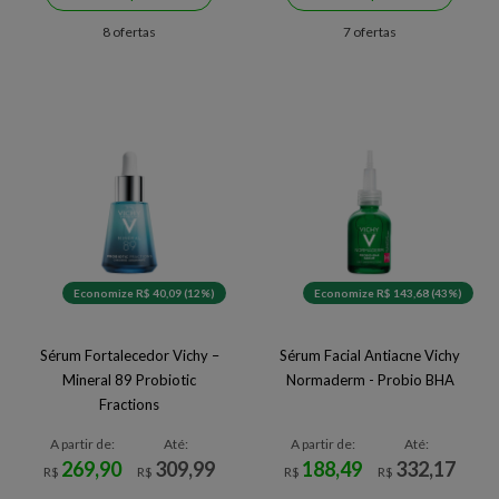
8 ofertas
7 ofertas
Economize R$ 40,09 (12%)
Economize R$ 143,68 (43%)
Sérum Fortalecedor Vichy –
Sérum Facial Antiacne Vichy
Mineral 89 Probiotic
Normaderm - Probio BHA
Fractions
A partir de:
Até:
A partir de:
Até:
269,90
309,99
188,49
332,17
R$
R$
R$
R$