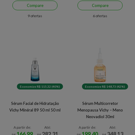
Compare
Compare
9 ofertas
6 ofertas
Economize R$ 115,32 (40%)
Economize R$ 148,73 (42%)
Sérum Facial de Hidratação
Sérum Multicorretor
Vichy Minéral 89 50 ml 50 ml
Menopausa Vichy – Meno
Neovadiol 30ml
A partir de:
Até:
A partir de:
Até:
166,99
282,31
199,40
348,13
R$
R$
R$
R$