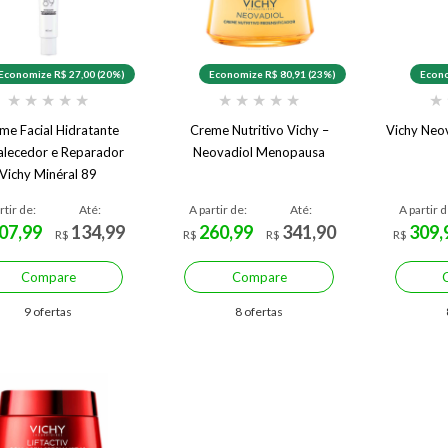
Economize R$ 27,00 (20%)
Economize R$ 80,91 (23%)
Econo
★
★
★
★
★
★
★
★
★
★
★
me Facial Hidratante
Creme Nutritivo Vichy –
Vichy Neo
alecedor e Reparador
Neovadiol Menopausa
Vichy Minéral 89
rtir de:
Até:
A partir de:
Até:
A partir d
07,99
134,99
260,99
341,90
309,
R$
R$
R$
R$
Compare
Compare
9 ofertas
8 ofertas