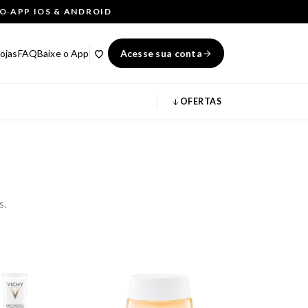
ÇO
·
APP IOS & ANDROID
ojas
FAQ
Baixe o App
Acesse sua conta
OFERTAS
s.