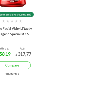
Economize R$ 59,58 (18%)
★
★
★
★
★
 Facial Vichy Liftactiv
lageno Specialist 16
rtir de:
Até:
58,19
317,77
R$
Compare
10 ofertas