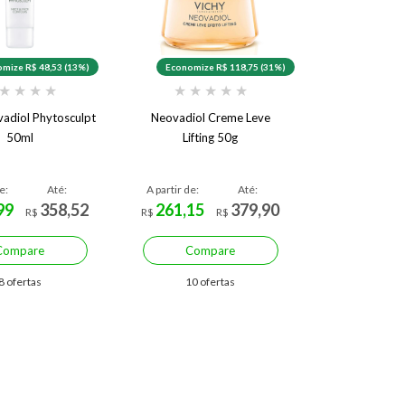
mize R$ 48,53 (13%)
Economize R$ 118,75 (31%)
★
★
★
★
★
★
★
★
★
vadiol Phytosculpt
Neovadiol Creme Leve
50ml
Lifting 50g
e:
Até:
A partir de:
Até:
99
358,52
261,15
379,90
R$
R$
R$
Compare
Compare
8 ofertas
10 ofertas