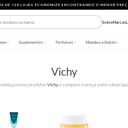
 DE +20 LOJAS
·
ECONOMIZE ENCONTRANDO O MENOR PRE
Sobre
Marcas
L
gem
Suplementos
Perfumes
Mamães e Bebês
Vichy
onheça novos produtos
Vichy
e compare o preço entre várias loja