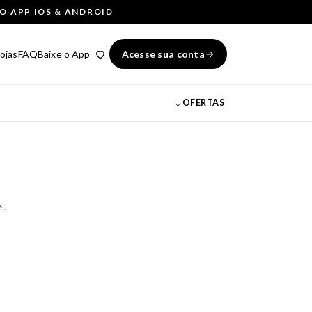
ÇO
·
APP IOS & ANDROID
ojas
FAQ
Baixe o App
Acesse sua conta
OFERTAS
s.