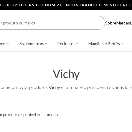
 DE +20 LOJAS
·
ECONOMIZE ENCONTRANDO O MENOR PRE
Sobre
Marcas
L
gem
Suplementos
Perfumes
Mamães e Bebês
Vichy
onheça novos produtos
Vichy
e compare o preço entre várias loja
 produto disponível no momento.