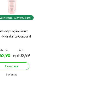
Economize R$ 340,09 (56%)
al Body Loção Sérum
 - Hidratante Corporal
rtir de:
Até:
62,90
602,99
R$
Compare
9 ofertas