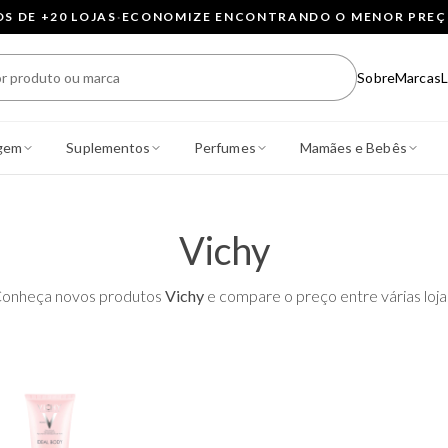
 DE +20 LOJAS
·
ECONOMIZE ENCONTRANDO O MENOR PRE
Sobre
Marcas
L
gem
Suplementos
Perfumes
Mamães e Bebês
Vichy
onheça novos produtos
Vichy
e compare o preço entre várias loja