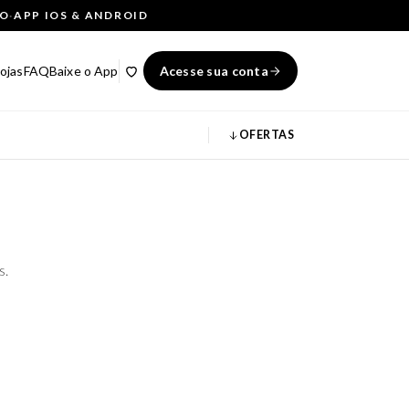
ÇO
·
APP IOS & ANDROID
ojas
FAQ
Baixe o App
Acesse sua conta
OFERTAS
s.