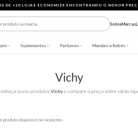
 DE +20 LOJAS
·
ECONOMIZE ENCONTRANDO O MENOR PRE
Sobre
Marcas
L
gem
Suplementos
Perfumes
Mamães e Bebês
Vichy
onheça novos produtos
Vichy
e compare o preço entre várias loja
 produto disponível no momento.