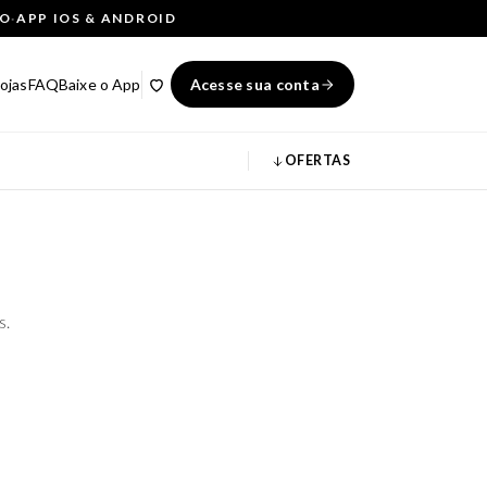
ÇO
·
APP IOS & ANDROID
ojas
FAQ
Baixe o App
Acesse sua conta
OFERTAS
s.