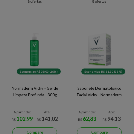
8 ofertas
8 ofertas
Economize R$ 38,03 (26%)
Economize R$ 31,30 (33%)
Normaderm Vichy - Gel de
Sabonete Dermatológico
Limpeza Profunda - 300g
Facial Vichy - Normaderm
A partir de:
Até:
A partir de:
Até:
102,99
141,02
62,83
94,13
R$
R$
R$
R$
Compare
Compare