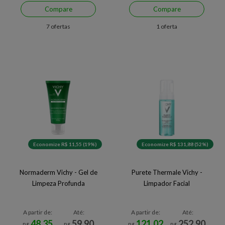
Compare
Compare
7 ofertas
1 oferta
Economize R$ 11,55 (19%)
Economize R$ 131,88 (52%)
Normaderm Vichy - Gel de
Purete Thermale Vichy -
Limpeza Profunda
Limpador Facial
A partir de:
Até:
A partir de:
Até:
48,35
59,90
121,02
252,90
R$
R$
R$
R$