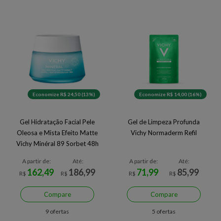
Economize R$ 24,50 (13%)
Economize R$ 14,00 (16%)
Gel Hidratação Facial Pele
Gel de Limpeza Profunda
Oleosa e Mista Efeito Matte
Vichy Normaderm Refil
Vichy Minéral 89 Sorbet 48h
A partir de:
Até:
A partir de:
Até:
162,49
186,99
71,99
85,99
R$
R$
R$
R$
Compare
Compare
9 ofertas
5 ofertas