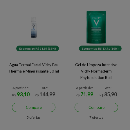
Economize R$ 51,89 (35%)
Economize R$ 13,91 (16%)
Água Termal Facial Vichy Eau
Gel de Limpeza Intensivo
Thermale Minéralisante 50 ml
Vichy Normaderm
Phytosolution Refil
A partir de:
Até:
A partir de:
Até:
93,10
144,99
71,99
85,90
R$
R$
R$
R$
Compare
Compare
5 ofertas
7 ofertas