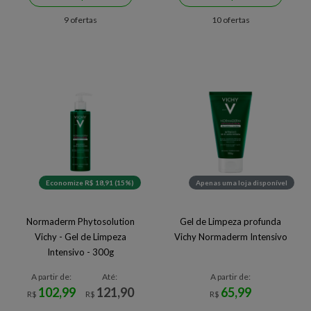
9 ofertas
10 ofertas
Economize R$ 18,91 (15%)
Apenas uma loja disponível
Normaderm Phytosolution
Gel de Limpeza profunda
Vichy - Gel de Limpeza
Vichy Normaderm Intensivo
Intensivo - 300g
A partir de:
Até:
A partir de:
102,99
121,90
65,99
R$
R$
R$