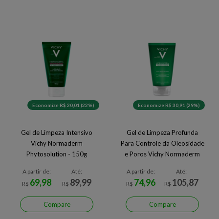
Economize R$ 20,01 (22%)
Economize R$ 30,91 (29%)
Gel de Limpeza Intensivo
Gel de Limpeza Profunda
Vichy Normaderm
Para Controle da Oleosidade
Phytosolution - 150g
e Poros Vichy Normaderm
A partir de:
Até:
A partir de:
Até:
69,98
89,99
74,96
105,87
R$
R$
R$
R$
Compare
Compare