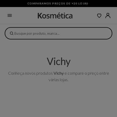
COMPARAMOS PREÇOS DE +20 LOJAS
·
Vichy
Conheça novos produtos
Vichy
e compare o preço entre
várias lojas.