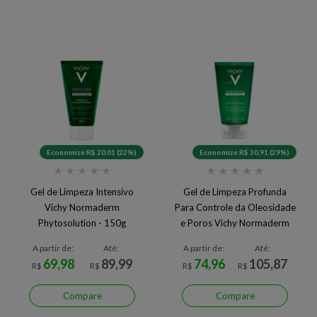
Economize R$ 20,01 (22%)
Economize R$ 30,91 (29%)
★
★
★
★
★
★
★
★
★
★
Gel de Limpeza Intensivo
Gel de Limpeza Profunda
Vichy Normaderm
Para Controle da Oleosidade
Phytosolution - 150g
e Poros Vichy Normaderm
A partir de:
Até:
A partir de:
Até:
69,98
89,99
74,96
105,87
R$
R$
R$
R$
Compare
Compare