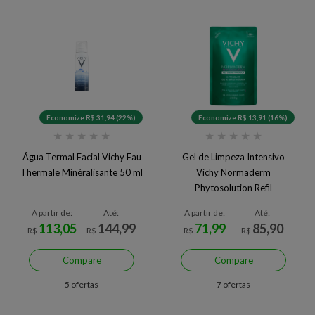
Economize R$ 31,94 (22%)
Economize R$ 13,91 (16%)
★
★
★
★
★
★
★
★
★
★
Água Termal Facial Vichy Eau
Gel de Limpeza Intensivo
Thermale Minéralisante 50 ml
Vichy Normaderm
Phytosolution Refil
A partir de:
Até:
A partir de:
Até:
113,05
144,99
71,99
85,90
R$
R$
R$
R$
Compare
Compare
5 ofertas
7 ofertas