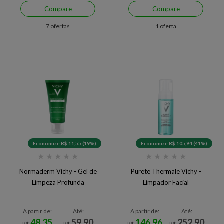
Compare
Compare
7 ofertas
1 oferta
Economize R$ 11,55 (19%)
Economize R$ 105,94 (41%)
★
★
★
★
★
★
★
★
★
★
Normaderm Vichy - Gel de
Purete Thermale Vichy -
Limpeza Profunda
Limpador Facial
A partir de:
Até:
A partir de:
Até:
48,35
59,90
146,96
252,90
R$
R$
R$
R$