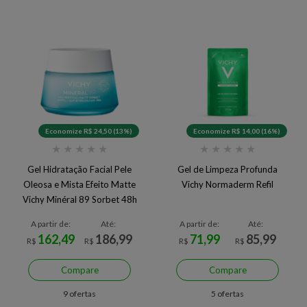
Economize R$ 24,50 (13%)
Economize R$ 14,00 (16%)
★
★
★
★
★
★
★
★
★
★
Gel Hidratação Facial Pele
Gel de Limpeza Profunda
Oleosa e Mista Efeito Matte
Vichy Normaderm Refil
Vichy Minéral 89 Sorbet 48h
A partir de:
Até:
A partir de:
Até:
162,49
186,99
71,99
85,99
R$
R$
R$
R$
Compare
Compare
9 ofertas
5 ofertas