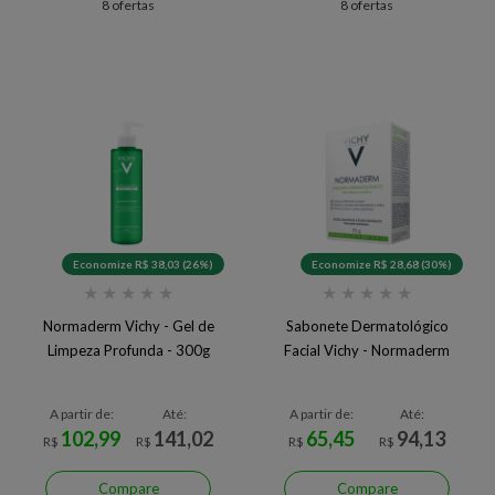
8 ofertas
8 ofertas
Economize R$ 38,03 (26%)
Economize R$ 28,68 (30%)
★
★
★
★
★
★
★
★
★
★
Normaderm Vichy - Gel de
Sabonete Dermatológico
Limpeza Profunda - 300g
Facial Vichy - Normaderm
A partir de:
Até:
A partir de:
Até:
102,99
141,02
65,45
94,13
R$
R$
R$
R$
Compare
Compare