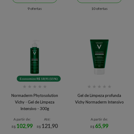
9 ofertas
10 ofertas
Economize R$ 18,91 (15%)
★
★
★
★
★
★
★
★
★
★
Normaderm Phytosolution
Gel de Limpeza profunda
Vichy - Gel de Limpeza
Vichy Normaderm Intensivo
Intensivo - 300g
A partir de:
Até:
A partir de:
102,99
121,90
65,99
R$
R$
R$