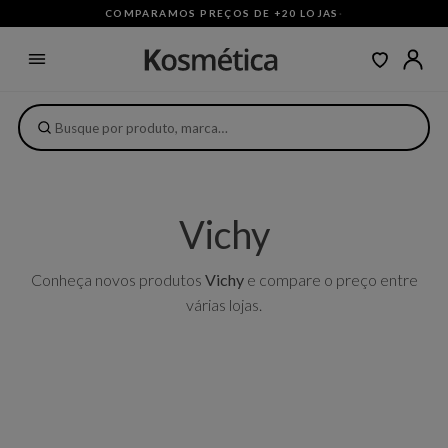
COMPARAMOS PREÇOS DE +20 LOJAS
·
Vichy
Conheça novos produtos
Vichy
e compare o preço entre
várias lojas.