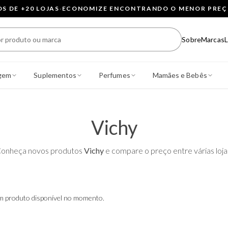
 DE +20 LOJAS
·
ECONOMIZE ENCONTRANDO O MENOR PRE
Sobre
Marcas
L
gem
Suplementos
Perfumes
Mamães e Bebês
Vichy
onheça novos produtos
Vichy
e compare o preço entre várias loja
 produto disponível no momento.