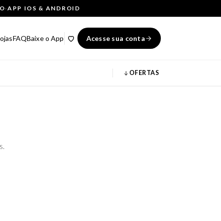
ÇO
·
APP IOS & ANDROID
ojas
FAQ
Baixe o App
Acesse sua conta
OFERTAS
s.