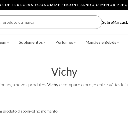
 DE +20 LOJAS
·
ECONOMIZE ENCONTRANDO O MENOR PRE
Sobre
Marcas
L
gem
Suplementos
Perfumes
Mamães e Bebês
Vichy
onheça novos produtos
Vichy
e compare o preço entre várias loja
 produto disponível no momento.