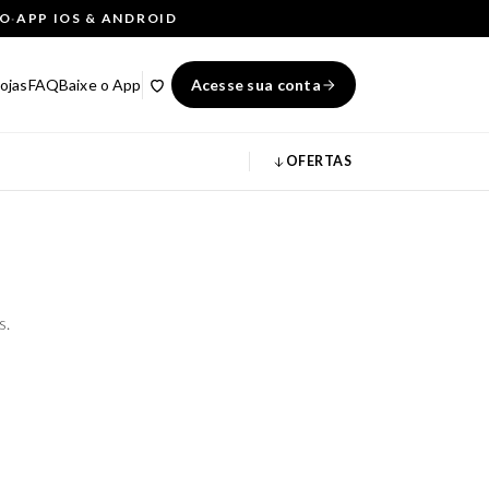
ÇO
·
APP IOS & ANDROID
ojas
FAQ
Baixe o App
Acesse sua conta
OFERTAS
s.