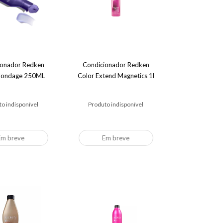
ionador Redken
Condicionador Redken
Blondage 250ML
Color Extend Magnetics 1l
o indisponível
Produto indisponível
Em breve
Em breve