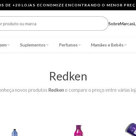
 DE +20 LOJAS
·
ECONOMIZE ENCONTRANDO O MENOR PRE
Sobre
Marcas
L
gem
Suplementos
Perfumes
Mamães e Bebês
Redken
onheça novos produtos
Redken
e compare o preço entre várias loj