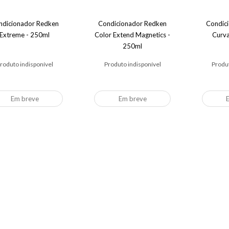
ndicionador Redken
Condicionador Redken
Condic
Extreme - 250ml
Color Extend Magnetics -
Curv
250ml
roduto indisponível
Produto indisponível
Produt
Em breve
Em breve