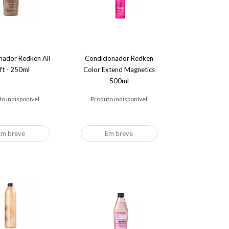
nador Redken All
Condicionador Redken
ft - 250ml
Color Extend Magnetics
500ml
o indisponível
Produto indisponível
Em breve
Em breve