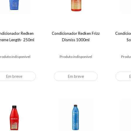
ndicionador Redken
Condicionador Redken Frizz
Condicio
reme Length- 250ml
Dismiss 1000ml
So
roduto indisponível
Produto indisponível
Produt
Em breve
Em breve