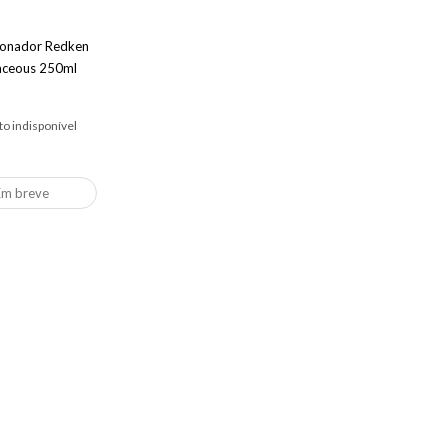
ionador Redken
aceous 250ml
o indisponível
Em breve