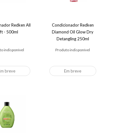
nador Redken All
Condicionador Redken
ft - 500ml
Diamond Oil Glow Dry
Detangling 250ml
o indisponível
Produto indisponível
Em breve
Em breve