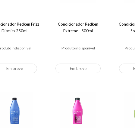
cionador Redken Frizz
Condicionador Redken
Condicio
Dismiss 250ml
Extreme - 500ml
So
roduto indisponível
Produto indisponível
Produt
Em breve
Em breve