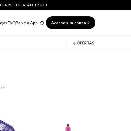
ÇO
·
APP IOS & ANDROID
ojas
FAQ
Baixe o App
Acesse sua conta
OFERTAS
as.