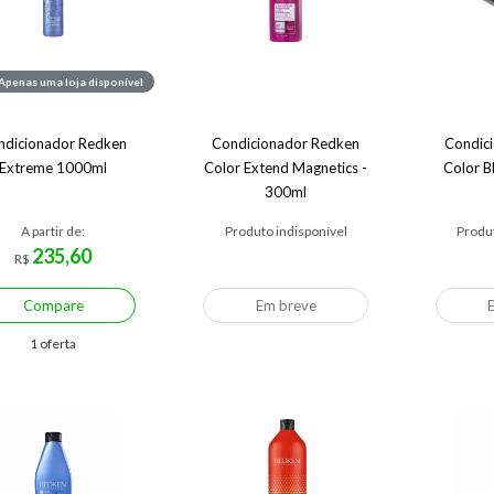
Apenas uma loja disponível
ndicionador Redken
Condicionador Redken
Condic
Extreme 1000ml
Color Extend Magnetics -
Color 
300ml
A partir de:
Produto indisponível
Produt
235,60
R$
Compare
Em breve
1 oferta