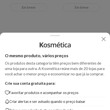
Em breve
Em breve
O mesmo produto, vários preços
Os produtos desta categoria têm preços bem diferentes de
uma loja para outra. A Kosmética reúne mais de 20 lojas para
você achar o menor preço e economizar no que já ia comprar.
Redken Curvaceous CCC -
Condicionador Redken Frizz
Crie sua conta gratuita para:
Spray Ativador de Cachos
Dismiss 250ml
Favoritar produtos e acompanhar os preços
150ml
Criar alertas e ser avisado quando o preço baixar
Produto indisponível
Produto indisponível