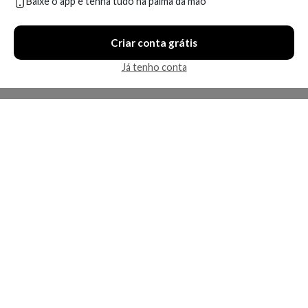
Baixe o app e tenha tudo na palma da mão
Em breve
Em breve
Criar conta grátis
Já tenho conta
Condicionador Redken All
Condicionador Redken
Soft - 500ml
Diamond Oil Glow Dry
Detangling 250ml
Produto indisponível
Produto indisponível