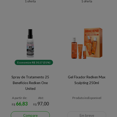
1 oferta
1 oferta
Economize R$ 30,17 (31%)
Spray de Tratamento 25
Gel Fixador Redken Max
Benefícios Redken One
Sculpting 250ml
United
A partir de:
Até:
Produto indisponível
66,83
97,00
R$
R$
Compare
Em breve