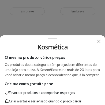
Em breve
Em breve
O mesmo produto, vários preços
Os produtos desta categoria têm preços bem diferentes de
uma loja para outra. A Kosmética reúne mais de 20 lojas para
você achar o menor preço e economizar no que já ia comprar.
Leave-in Redken Extreme
Máscara Capilar Redken All
Crie sua conta gratuita para:
Anti-Snap 240ml
Soft Megamask 200g
Favoritar produtos e acompanhar os preços
Criar alertas e ser avisado quando o preço baixar
Produto indisponível
Produto indisponível