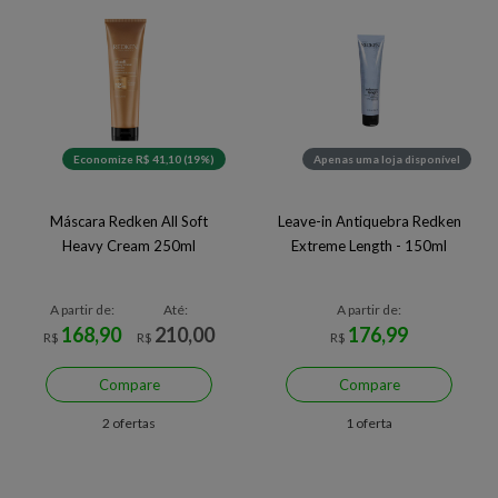
Economize R$ 41,10 (19%)
Apenas uma loja disponível
Máscara Redken All Soft
Leave-in Antiquebra Redken
Heavy Cream 250ml
Extreme Length - 150ml
A partir de:
Até:
A partir de:
168,90
210,00
176,99
R$
R$
R$
Compare
Compare
2 ofertas
1 oferta