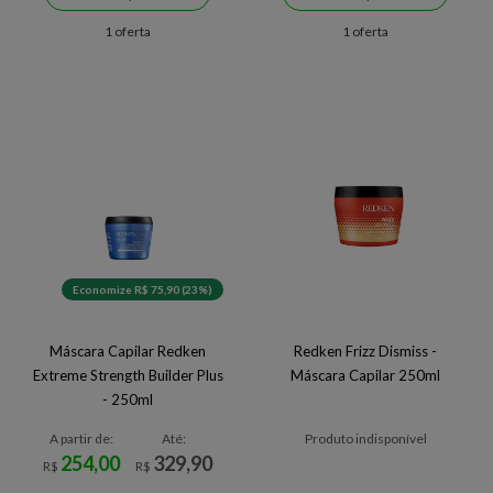
1 oferta
1 oferta
Economize R$ 75,90 (23%)
Máscara Capilar Redken
Redken Frizz Dismiss -
Extreme Strength Builder Plus
Máscara Capilar 250ml
- 250ml
A partir de:
Até:
Produto indisponível
254,00
329,90
R$
R$