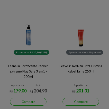
Economize R$ 25,90 (12%)
Apenas uma loja disponível
Leane In Fortificante Redken
Leave-in Redken Frizz Dismiss
Extreme Play Safe 3 em1 -
Rebel Tame 250ml
200ml
A partir de:
Até:
A partir de:
179,00
204,90
201,31
R$
R$
R$
Compare
Compare