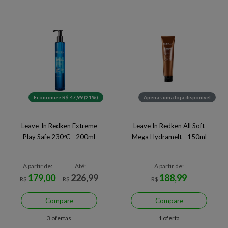
Economize R$ 47,99 (21%)
Apenas uma loja disponível
Leave-In Redken Extreme
Leave In Redken All Soft
Play Safe 230ºC - 200ml
Mega Hydramelt - 150ml
A partir de:
Até:
A partir de:
179,00
226,99
188,99
R$
R$
R$
Compare
Compare
3 ofertas
1 oferta