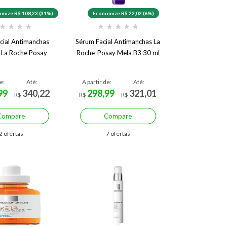
mize R$ 108,23 (31%)
Economize R$ 22,02 (6%)
★
★
★
★
★
★
★
★
★
cial Antimanchas
Sérum Facial Antimanchas La
 La Roche Posay
Roche-Posay Mela B3 30 ml
e:
Até:
A partir de:
Até:
99
340,22
298,99
321,01
R$
R$
R$
Compare
Compare
2 ofertas
7 ofertas