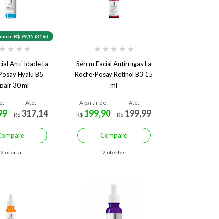
mize R$ 99,15 (31%)
★
★
★
★
★
★
★
★
★
ial Anti-Idade La
Sérum Facial Antirrugas La
Posay Hyalu B5
Roche-Posay Retinol B3 15
pair 30 ml
ml
e:
Até:
A partir de:
Até:
99
317,14
199,90
199,99
R$
R$
R$
Compare
Compare
2 ofertas
2 ofertas