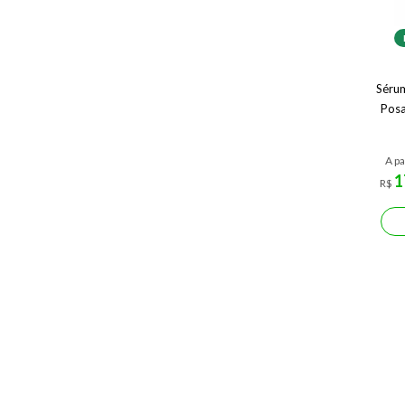
Sérum
Posa
A pa
1
R$