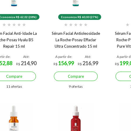
Economize R$ 62,02 (28%)
Economize R$ 60,00 (27%)
★
★
★
★
★
★
★
★
★
★
★
m Facial Anti-Idade La
Sérum Facial Antioleosidade
Sérum Fac
che-Posay Hyalu B5
La Roche-Posay Effaclar
Roche-P
Repair 15 ml
Ultra Concentrado 15 ml
Pure Vi
rtir de:
Até:
A partir de:
Até:
A partir d
52,88
214,90
156,99
216,99
199,
R$
R$
R$
R$
Compare
Compare
11 ofertas
9 ofertas