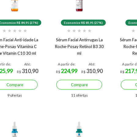
Economize R$ 84,91 (27%)
Economize R$ 85,91 (27%)
Econo
★
★
★
★
★
★
★
★
★
★
★
m Facial Anti-idade La
Sérum Facial Antirrugas La
Sérum Fac
he-Posay Vitamina C
Roche-Posay Retinol B3 30
Roche-
e Vitamin C10 30 ml
ml
Re
rtir de:
Até:
A partir de:
Até:
A partir d
25,99
310,90
224,99
310,90
217,
R$
R$
R$
R$
Compare
Compare
9 ofertas
11 ofertas
1