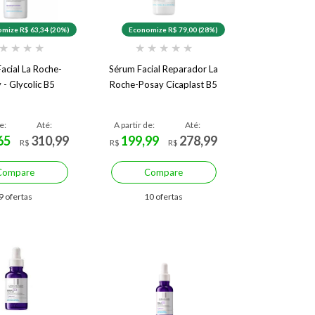
mize R$ 63,34 (20%)
Economize R$ 79,00 (28%)
★
★
★
★
★
★
★
★
★
acial La Roche-
Sérum Facial Reparador La
 - Glycolic B5
Roche-Posay Cicaplast B5
e:
Até:
A partir de:
Até:
65
310,99
199,99
278,99
R$
R$
R$
Compare
Compare
9 ofertas
10 ofertas