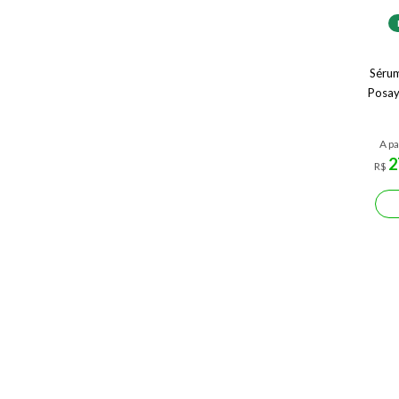
Sérum
Posay
A pa
2
R$