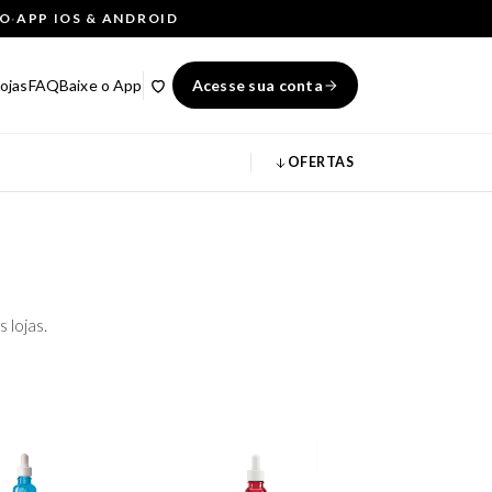
ÇO
·
APP IOS & ANDROID
ojas
FAQ
Baixe o App
Acesse sua conta
OFERTAS
 lojas.