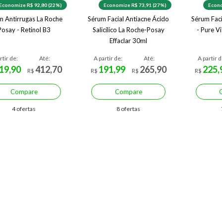
Economize R$ 92,80 (22%)
Economize R$ 73,91 (27%)
Econo
m Antirrugas La Roche
Sérum Facial Antiacne Ácido
Sérum Fac
Posay - Retinol B3
Salicílico La Roche-Posay
- Pure V
Effaclar 30ml
rtir de:
Até:
A partir de:
Até:
A partir d
19,90
412,70
191,99
265,90
225,
R$
R$
R$
R$
Compare
Compare
4 ofertas
8 ofertas