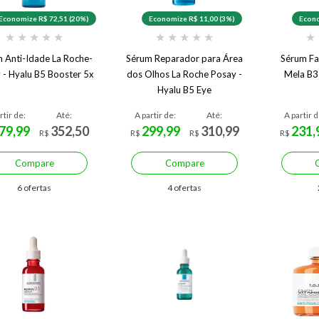
Economize R$ 72,51 (20%)
Economize R$ 11,00 (3%)
Econo
★
★
★
★
★
★
★
★
★
★
★
 Anti-Idade La Roche-
Sérum Reparador para Área
Sérum Fa
 - Hyalu B5 Booster 5x
dos Olhos La Roche Posay -
Mela B3
Hyalu B5 Eye
rtir de:
Até:
A partir de:
Até:
A partir d
79,99
352,50
299,99
310,99
231,
R$
R$
R$
R$
Compare
Compare
6 ofertas
4 ofertas