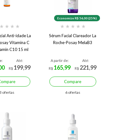
Economize R$ 56,00 (25%)
★
★
★
★
★
★
★
★
★
ial Anti-idade La
Sérum Facial Clareador La
osay Vitamina C
Roche-Posay MelaB3
tamin C10 15 ml
e:
Até:
A partir de:
Até:
00
199,99
165,99
221,99
R$
R$
R$
Compare
Compare
3 ofertas
6 ofertas