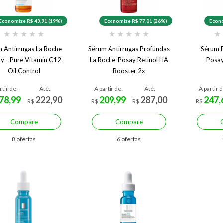
Economize R$ 43,91 (19%)
Economize R$ 77,01 (26%)
Econo
★
★
★
★
★
★
★
★
★
★
★
 Antirrugas La Roche-
Sérum Antirrugas Profundas
Sérum F
y - Pure Vitamin C12
La Roche-Posay Retinol HA
Posay
Oil Control
Booster 2x
rtir de:
Até:
A partir de:
Até:
A partir d
78,99
222,90
209,99
287,00
247,
R$
R$
R$
R$
Compare
Compare
8 ofertas
6 ofertas