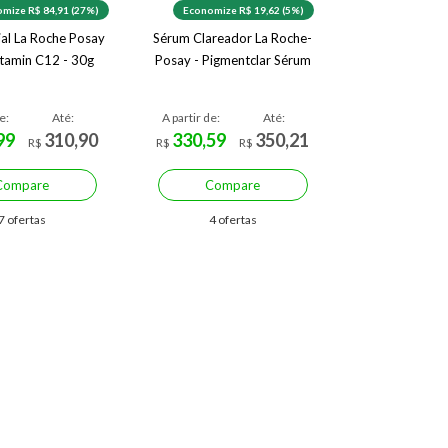
mize R$ 84,91 (27%)
Economize R$ 19,62 (5%)
ial La Roche Posay
Sérum Clareador La Roche-
itamin C12 - 30g
Posay - Pigmentclar Sérum
e:
Até:
A partir de:
Até:
99
310,90
330,59
350,21
R$
R$
R$
Compare
Compare
7 ofertas
4 ofertas