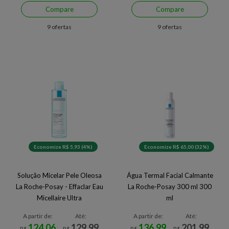
Compare
Compare
9 ofertas
9 ofertas
Economize R$ 5,93 (4%)
Economize R$ 65,00 (32%)
Solução Micelar Pele Oleosa
Água Termal Facial Calmante
La Roche-Posay - Effaclar Eau
La Roche-Posay 300 ml 300
Micellaire Ultra
ml
A partir de:
Até:
A partir de:
Até:
124,06
129,99
136,99
201,99
R$
R$
R$
R$