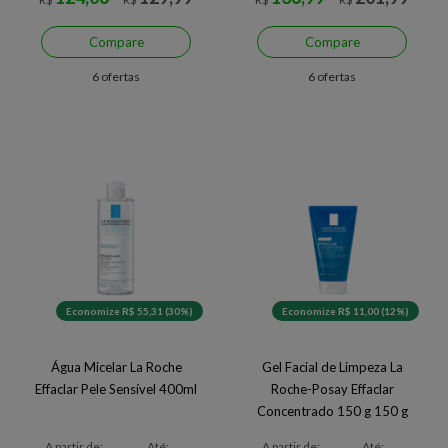
Compare
Compare
6 ofertas
6 ofertas
Economize R$ 55,31 (30%)
Economize R$ 11,00 (12%)
Água Micelar La Roche
Gel Facial de Limpeza La
Effaclar Pele Sensível 400ml
Roche-Posay Effaclar
Concentrado 150 g 150 g
A partir de:
Até:
A partir de:
Até: