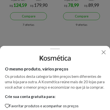
124,59
179,90
78,99
89,99
R$
R$
R$
R$
Compare
Compare
7 ofertas
9 ofertas
O mesmo produto, vários preços
Os produtos desta categoria têm preços bem diferentes de
uma loja para outra. A Kosmética reúne mais de 20 lojas para
Economize R$ 36,91 (31%)
Economize R$ 10,91 (11%)
você achar o menor preço e economizar no que já ia comprar.
Gel Facial de Limpeza La
Gel de Limpeza Facial La
Crie sua conta gratuita para:
Roche-Posay Effaclar Alta
Roche-Posay Effaclar
Favoritar produtos e acompanhar os preços
Tolerância 150 g 150 g
Concentrado – Embalagem