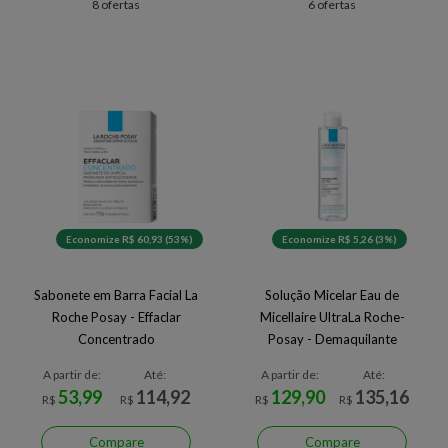
8 ofertas
6 ofertas
Economize R$ 60,93 (53%)
Economize R$ 5,26 (3%)
Sabonete em Barra Facial La
Solução Micelar Eau de
Roche Posay - Effaclar
Micellaire UltraLa Roche-
Concentrado
Posay - Demaquilante
A partir de:
Até:
A partir de:
Até:
53,99
114,92
129,90
135,16
R$
R$
R$
R$
Compare
Compare