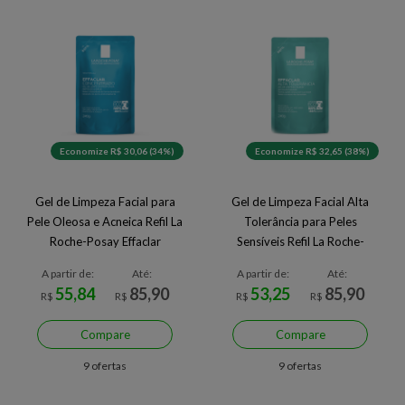
Economize R$ 30,06 (34%)
Economize R$ 32,65 (38%)
Gel de Limpeza Facial para
Gel de Limpeza Facial Alta
Pele Oleosa e Acneica Refil La
Tolerância para Peles
Roche-Posay Effaclar
Sensíveis Refil La Roche-
Posay Effaclar
A partir de:
Até:
A partir de:
Até:
55,84
85,90
53,25
85,90
R$
R$
R$
R$
Compare
Compare
9 ofertas
9 ofertas