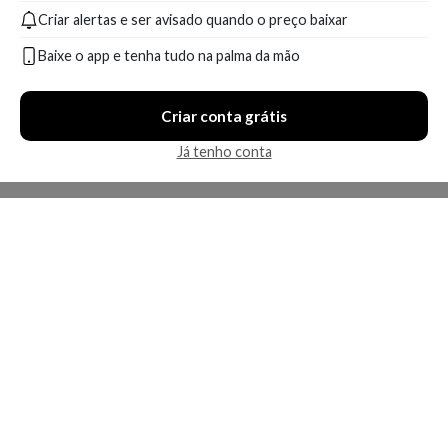
Promocional
Criar alertas e ser avisado quando o preço baixar
A partir de:
Até:
A partir de:
Até:
78,99
115,90
85,99
96,90
R$
R$
R$
R$
Baixe o app e tenha tudo na palma da mão
Compare
Compare
Criar conta grátis
8 ofertas
5 ofertas
Já tenho conta