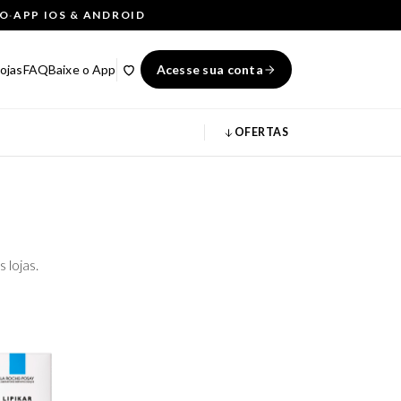
ÇO
·
APP IOS & ANDROID
ojas
FAQ
Baixe o App
Acesse sua conta
OFERTAS
 lojas.