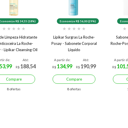
Economize R$ 34,55 (18%)
Economize R$ 56,00 (29%)
Econo
★
★
★
★
★
★
★
★
★
★
★
de Limpeza Hidratante
Lipikar Surgras La Roche-
Sabone
nticoceira La Roche-
Posay - Sabonete Corporal
Roche-Pos
 - Lipikar Cleansing Oil
Líquido
AP+
rtir de:
Até:
A partir de:
Até:
A partir d
53,99
188,54
134,99
190,99
101,
R$
R$
R$
R$
Compare
Compare
8 ofertas
8 ofertas