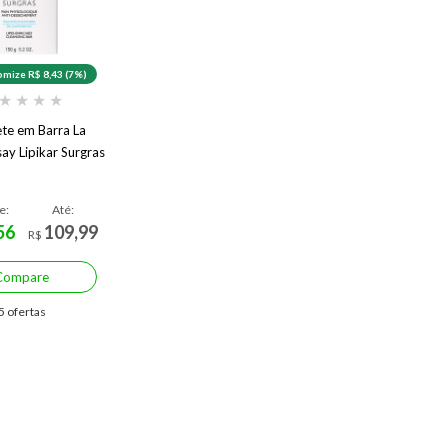
mize R$ 8,43 (7%)
★
★
★
★
te em Barra La
ay Lipikar Surgras
e:
Até:
56
109,99
R$
Compare
5 ofertas