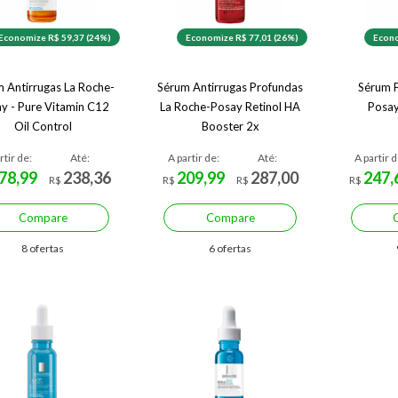
Economize R$ 59,37 (24%)
Economize R$ 77,01 (26%)
Econo
 Antirrugas La Roche-
Sérum Antirrugas Profundas
Sérum F
y - Pure Vitamin C12
La Roche-Posay Retinol HA
Posay
Oil Control
Booster 2x
rtir de:
Até:
A partir de:
Até:
A partir d
78,99
238,36
209,99
287,00
247,
R$
R$
R$
R$
Compare
Compare
8 ofertas
6 ofertas