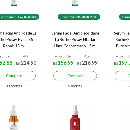
Economize R$ 62,02 (28%)
Economize R$ 60,00 (27%)
Econo
m Facial Anti-Idade La
Sérum Facial Antioleosidade
Sérum Fac
che-Posay Hyalu B5
La Roche-Posay Effaclar
Roche-P
Repair 15 ml
Ultra Concentrado 15 ml
Pure Vi
rtir de:
Até:
A partir de:
Até:
A partir d
52,88
214,90
156,99
216,99
197,
R$
R$
R$
R$
Compare
Compare
11 ofertas
9 ofertas