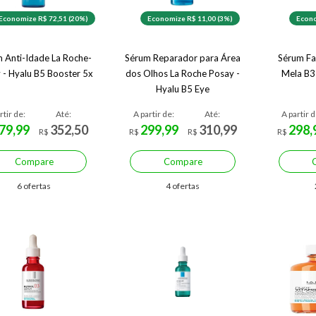
Economize R$ 72,51 (20%)
Economize R$ 11,00 (3%)
Econo
 Anti-Idade La Roche-
Sérum Reparador para Área
Sérum Fa
 - Hyalu B5 Booster 5x
dos Olhos La Roche Posay -
Mela B3
Hyalu B5 Eye
rtir de:
Até:
A partir de:
Até:
A partir d
79,99
352,50
299,99
310,99
298,
R$
R$
R$
R$
Compare
Compare
6 ofertas
4 ofertas