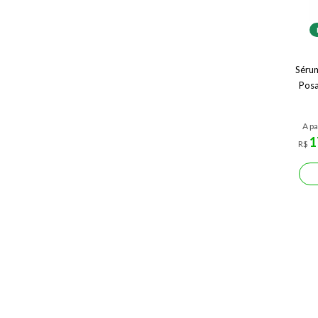
Sérum
Posa
A pa
1
R$