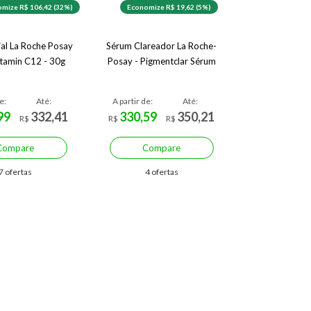
mize R$ 106,42 (32%)
Economize R$ 19,62 (5%)
ial La Roche Posay
Sérum Clareador La Roche-
itamin C12 - 30g
Posay - Pigmentclar Sérum
e:
Até:
A partir de:
Até:
99
332,41
330,59
350,21
R$
R$
R$
Compare
Compare
7 ofertas
4 ofertas