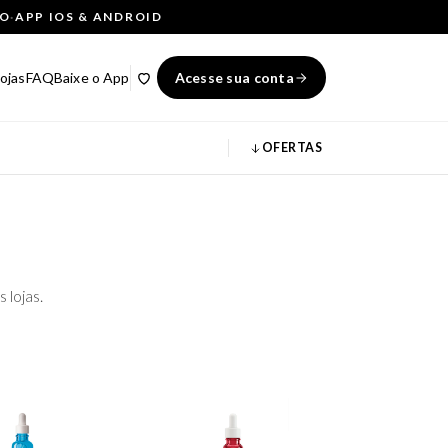
ÇO
·
APP IOS & ANDROID
ojas
FAQ
Baixe o App
Acesse sua conta
OFERTAS
 lojas.