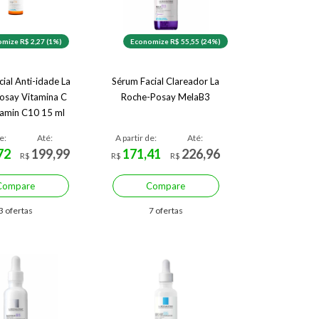
mize R$ 2,27 (1%)
Economize R$ 55,55 (24%)
ial Anti-idade La
Sérum Facial Clareador La
osay Vitamina C
Roche-Posay MelaB3
tamin C10 15 ml
e:
Até:
A partir de:
Até:
72
199,99
171,41
226,96
R$
R$
R$
Compare
Compare
3 ofertas
7 ofertas