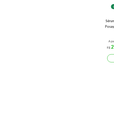
Sérum
Posay
A pa
2
R$