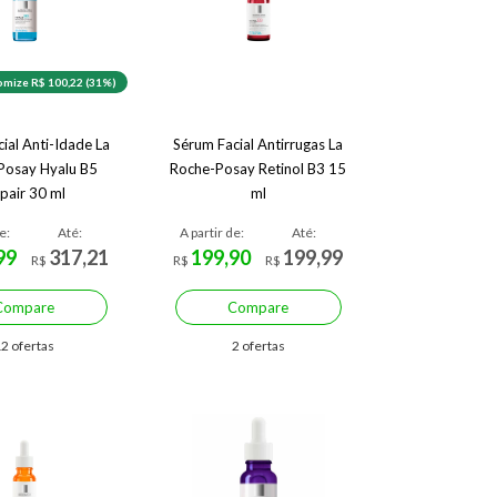
mize R$ 100,22 (31%)
ial Anti-Idade La
Sérum Facial Antirrugas La
Posay Hyalu B5
Roche-Posay Retinol B3 15
pair 30 ml
ml
e:
Até:
A partir de:
Até:
99
317,21
199,90
199,99
R$
R$
R$
Compare
Compare
2 ofertas
2 ofertas