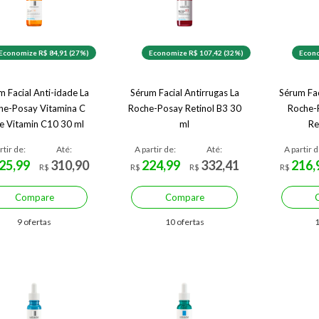
Economize R$ 84,91 (27%)
Economize R$ 107,42 (32%)
Econo
m Facial Anti-idade La
Sérum Facial Antirrugas La
Sérum Fac
he-Posay Vitamina C
Roche-Posay Retinol B3 30
Roche-
e Vitamin C10 30 ml
ml
Re
rtir de:
Até:
A partir de:
Até:
A partir d
25,99
310,90
224,99
332,41
216,
R$
R$
R$
R$
Compare
Compare
9 ofertas
10 ofertas
1