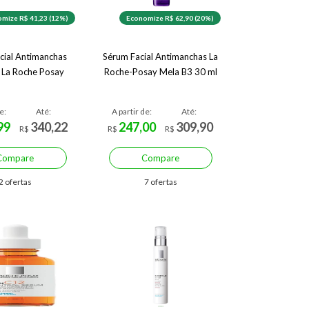
mize R$ 41,23 (12%)
Economize R$ 62,90 (20%)
cial Antimanchas
Sérum Facial Antimanchas La
 La Roche Posay
Roche-Posay Mela B3 30 ml
e:
Até:
A partir de:
Até:
99
340,22
247,00
309,90
R$
R$
R$
Compare
Compare
2 ofertas
7 ofertas