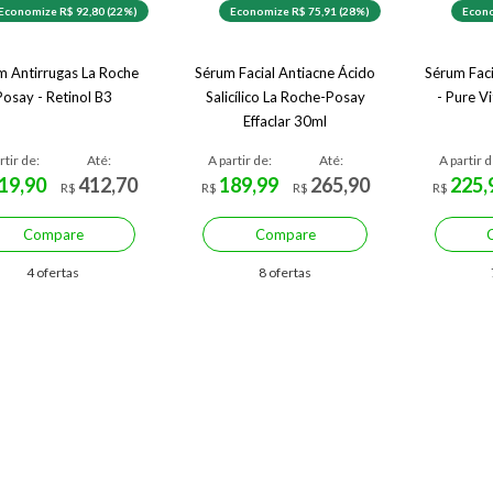
Economize R$ 92,80 (22%)
Economize R$ 75,91 (28%)
Econo
m Antirrugas La Roche
Sérum Facial Antiacne Ácido
Sérum Fac
Posay - Retinol B3
Salicílico La Roche-Posay
- Pure V
Effaclar 30ml
rtir de:
Até:
A partir de:
Até:
A partir d
19,90
412,70
189,99
265,90
225,
R$
R$
R$
R$
Compare
Compare
4 ofertas
8 ofertas