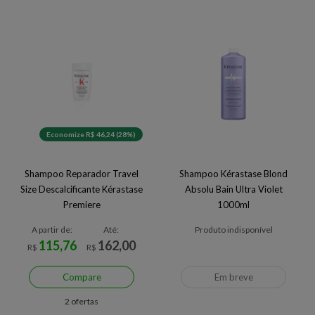
Economize R$ 46,24 (28%)
Shampoo Reparador Travel
Shampoo Kérastase Blond
Size Descalcificante Kérastase
Absolu Bain Ultra Violet
Premiere
1000ml
A partir de:
Até:
Produto indisponível
115,76
162,00
R$
R$
Compare
Em breve
2 ofertas