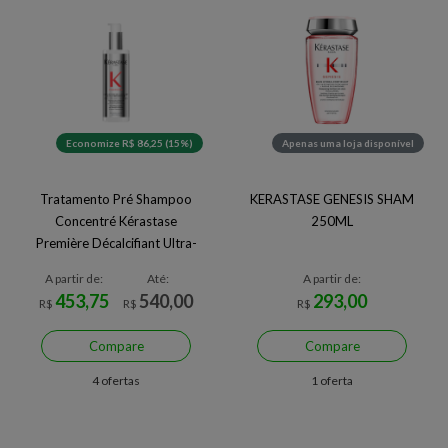
Economize R$ 86,25 (15%)
Apenas uma loja disponível
Tratamento Pré Shampoo
KERASTASE GENESIS SHAM
Concentré Kérastase
250ML
Première Décalcifiant Ultra-
Réparateur 250ml
A partir de:
Até:
A partir de:
453,75
540,00
293,00
R$
R$
R$
Compare
Compare
4 ofertas
1 oferta