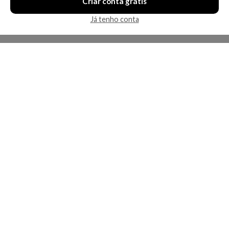
Criar conta grátis
Já tenho conta
A Kosmética
Redes Sociais
Baixe o App
Sobre nós