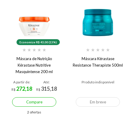
Economize R$ 43,00 (13%)
★
★
★
★
★
★
★
★
★
★
Máscara de Nutrição
Máscara Kérastase
Kérastase Nutritive
Resistance Therapiste 500ml
Masquintense 200 ml
A partir de:
Até:
Produto indisponível
272,18
315,18
R$
R$
Compare
Em breve
2 ofertas